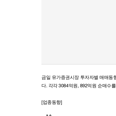
금일 유가증권시장 투자자별 매매동향
다. 각각 3084억원, 892억원 순매수
[업종동향]