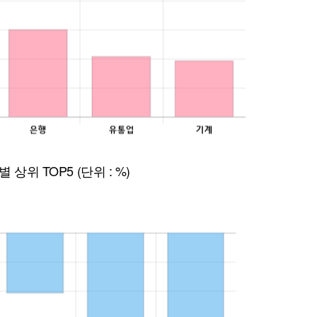
퀀텀
이더리움 클래식
9
별 상위 TOP5 (단위 : %)