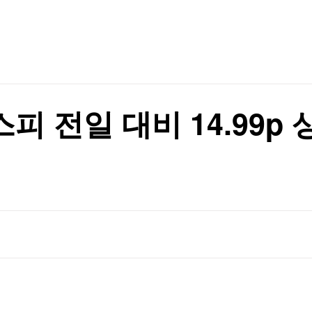
TV홈
무료방송
전체뉴스
비 15.6%↑
증권
파트너스
경제
종목핫라인
추천 상
산업
비 15.6%↑
경제
오늘의 
정치
생활경제
수익후기
국제
기업·CEO
이벤트
칼럼·연재
피 전일 대비 14.99p 상
특집방송
전체 프로그램
채널/편성
지역별채널
)
편성표