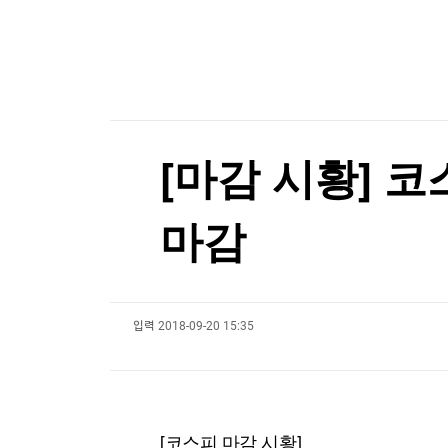
한국경제TV
뉴스홈
현대지에프홀딩스, 2분기 영업익 853억원…작년 대
머니팜 모닝라이브
증권
굿모닝 작전
금융
현대지에프홀딩스, 2분기 영업익 853억원…작년 대
오늘장 뭐사지?
부동산
[오후5시] 뉴스플러스
사회
온로드 (ON ROAD) 인사이트
글로벌경제
[마감 시황] 코스
랭킹뉴스
마감
미네르바아카데미
증권 데이터
입력
2018-09-20 15:35
스페셜강의
특징주 뉴스
투자/재테크
매매신호 (랭킹100
부동산/세무
투자분석
산업
국내증시
[모집-3기-] 돈버는 트레이딩 투자 북클럽
환율
[코스피 마감 시황]