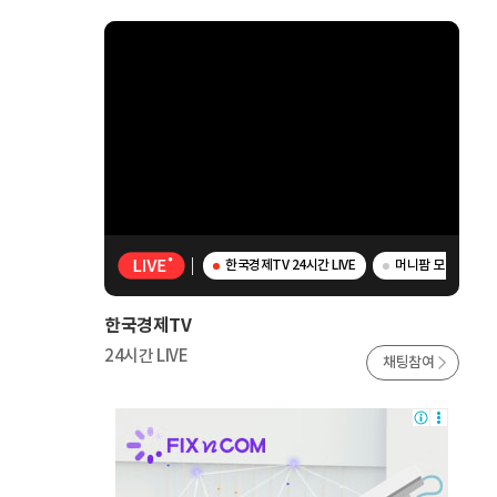
한국경제TV 24시간 LIVE
머니팜 모닝라이브 
한국경제TV
24시간 LIVE
채팅참여