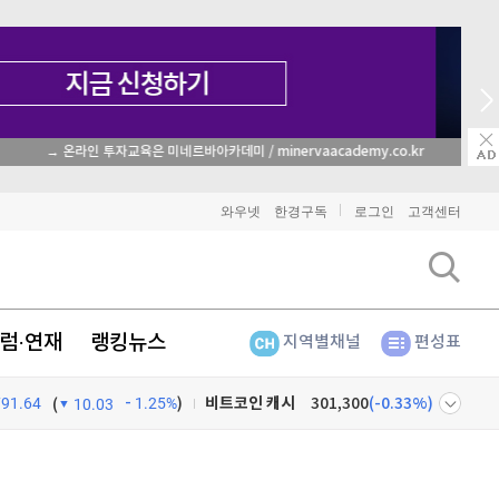
종목 무료 정밀 진단
비트코인
90,756,000
(
-1.21%
)
와우넷
한경구독
로그인
고객센터
이더리움
2,681,000
(
-1.25%
)
리플
1,437
(
-3.53%
)
럼·연재
랭킹뉴스
지역별채널
편성표
비트코인 캐시
301,300
(
-0.33%
)
791.64
1.25%
)
이오스
896
(
-0.45%
)
(
10.03
비트코인 골드
1,313
(
-763.82%
)
넷
주식창