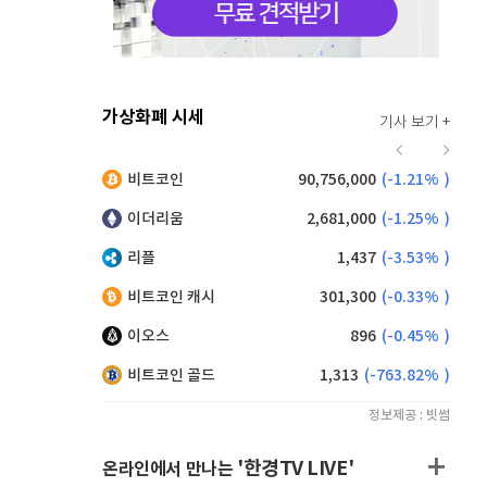
가상화폐 시세
기사 보기 +
916
(
-0.44%
)
비트코인
90,756,000
(
-1.21%
)
,210
(
1.21%
)
이더리움
2,681,000
(
-1.25%
)
리플
1,437
(
-3.53%
)
비트코인 캐시
301,300
(
-0.33%
)
이오스
896
(
-0.45%
)
비트코인 골드
1,313
(
-763.82%
)
정보제공 : 빗썸
'한경TV LIVE'
온라인에서 만나는