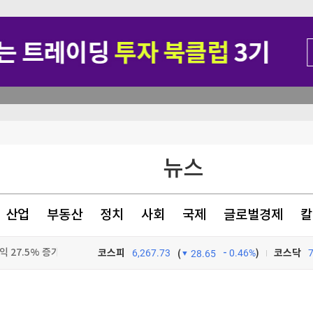
비 15.6%↑
뉴스
좋은 회사도 불만 있었지만…'정년연장 vs 퇴사·이직' 고민의 내용 달랐다 [오피스 텔④]
획전
산업
부동산
정치
사회
국제
글로벌경제
칼
 27.5% 증가
코스피
6,267.73
0.46%
)
코스닥
(
28.65
TV프로그램
와우