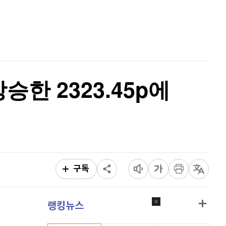
퀀텀
916
(
-0.44%
)
홈
AI추천
이더리움 클래식
9,210
(
1.21%
)
품
마켓이슈
특징주
이벤트
비트코인
90,756,000
(
-1.21%
)
승한 2323.45p에
구독
랭킹뉴스