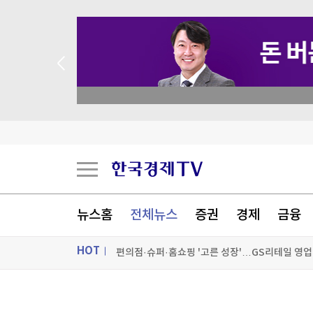
academy.co.kr
현대지에프홀딩스, 2분기 영업익 853억원…작년 대
영화로 보는 한국의 역사…멕시코서 한국영화 기
뉴스홈
전체뉴스
증권
경제
금융
편의점·슈퍼·홈쇼핑 '고른 성장'…GS리테일 영업익
HOT
[포토+] 박정민, '멋짐 가득한 모습~'
"나야, '흑백요리사' 시즌3"
ON AIR
뉴스
[온에어] K-스탁 라이브