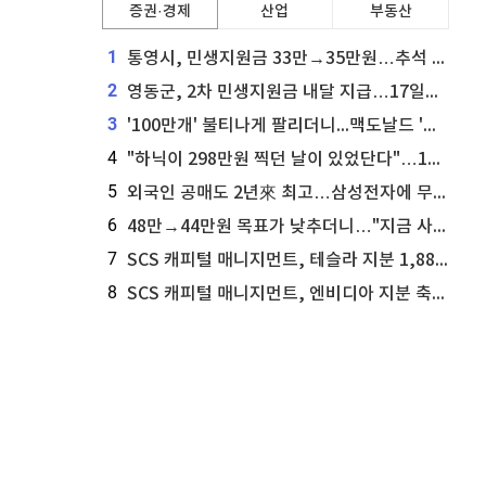
증권·경제
산업
부동산
1
통영시, 민생지원금 33만→35만원…추석 전 푼다
2
영동군, 2차 민생지원금 내달 지급…17일부터 신청 접수
3
'100만개' 불티나게 팔리더니...맥도날드 '충주찰옥수수버거' 돌연 판매 종료
4
"하닉이 298만원 찍던 날이 있었단다"…100만 클릭 '전래동화' 정체
5
외국인 공매도 2년來 최고…삼성전자에 무슨일이 [B급기자의 B급리포트]
6
48만→44만원 목표가 낮추더니…"지금 사라, 70% 오른다"는 종목
7
SCS 캐피털 매니지먼트, 테슬라 지분 1,889주 추가 매수
8
SCS 캐피털 매니지먼트, 엔비디아 지분 축소...8,590주 매도