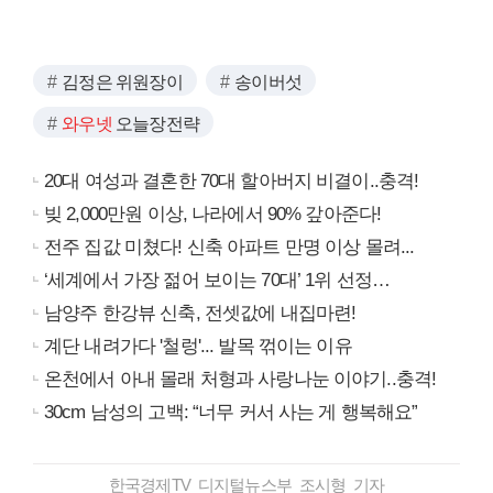
김정은 위원장이
송이버섯
와우넷
오늘장전략
20대 여성과 결혼한 70대 할아버지 비결이..충격!
빚 2,000만원 이상, 나라에서 90% 갚아준다!
전주 집값 미쳤다! 신축 아파트 만명 이상 몰려...
‘세계에서 가장 젊어 보이는 70대’ 1위 선정…
남양주 한강뷰 신축, 전셋값에 내집마련!
계단 내려가다 '철렁'... 발목 꺾이는 이유
온천에서 아내 몰래 처형과 사랑나눈 이야기..충격!
30cm 남성의 고백: “너무 커서 사는 게 행복해요”
한국경제TV 디지털뉴스부 조시형 기자