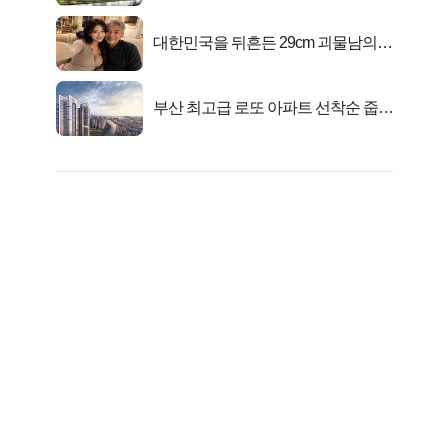
대한민국을 뒤흔든 29cm 괴물남의
진실
부산 최고급 로또 아파트 선착순 줍줍
떴다!