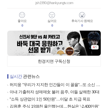
jsh1990@hankyungtv.com
좋아요
싫어요
후속기사 원해요
0
0
0
4
/
5
한경지면 구독신청
실시간
관련뉴스
허지웅 "우리가 지지한 인간들이 이 꼴을"...또 소신 발언
아내 가출하자 성매매女 불러 음주, 아들 살해한 30대
"소득 상관없이 1인 50만원"…이달 초 지급 목표
김원훈 주식 1억8천 올인했는데…현실은 '-2,400만원'