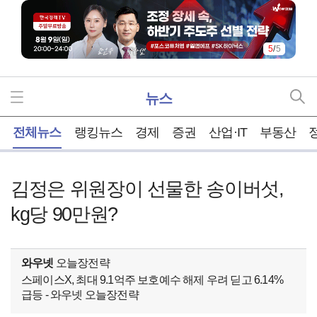
5
/
5
뉴스
홈
전체뉴스
랭킹뉴스
경제
증권
산업·IT
부동산
김정은 위원장이 선물한 송이버섯,
kg당 90만원?
와우넷
오늘장전략
스페이스X, 최대 9.1억주 보호예수 해제 우려 딛고 6.14%
급등 - 와우넷 오늘장전략