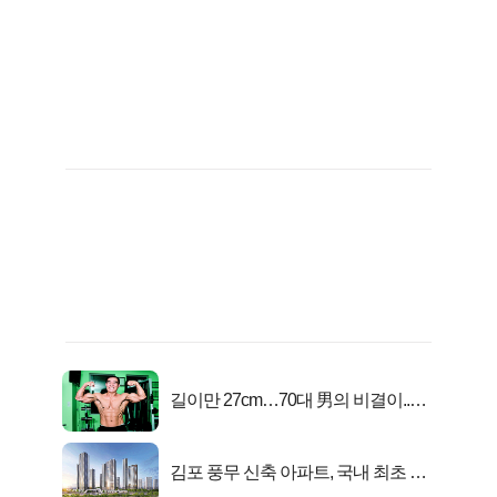
길이만 27cm…70대 男의 비결이..충
격!
김포 풍무 신축 아파트, 국내 최초 반
값 분양..