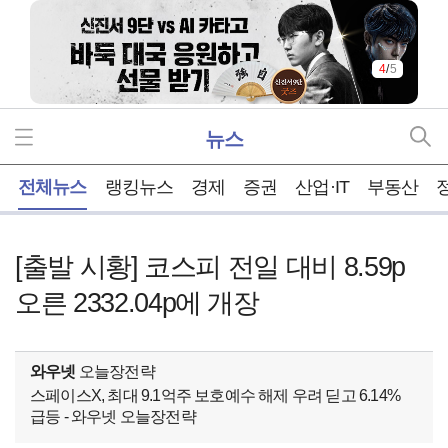
4
/
5
뉴스
홈
전체뉴스
랭킹뉴스
경제
증권
산업·IT
부동산
[출발 시황] 코스피 전일 대비 8.59p
오른 2332.04p에 개장
와우넷
오늘장전략
스페이스X, 최대 9.1억주 보호예수 해제 우려 딛고 6.14%
급등 - 와우넷 오늘장전략