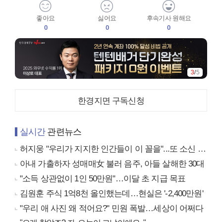
좋아요
싫어요
후속기사 원해요
0
0
0
3
/
5
한경지면 구독신청
실시간
관련뉴스
허지웅 "우리가 지지한 인간들이 이 꼴을"...또 소신 발언
아내 가출하자 성매매女 불러 음주, 아들 살해한 30대
"소득 상관없이 1인 50만원"…이달 초 지급 목표
김원훈 주식 1억8천 올인했는데…현실은 '-2,400만원'
"우리 애 사진 왜 적어요?" 민원 폭발…세상이 어쩌다