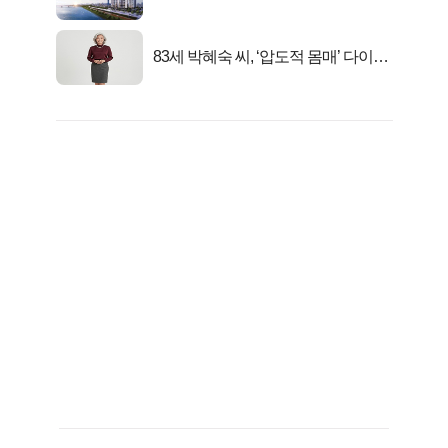
련!
83세 박혜숙 씨, ‘압도적 몸매’ 다이어
트 신 등극