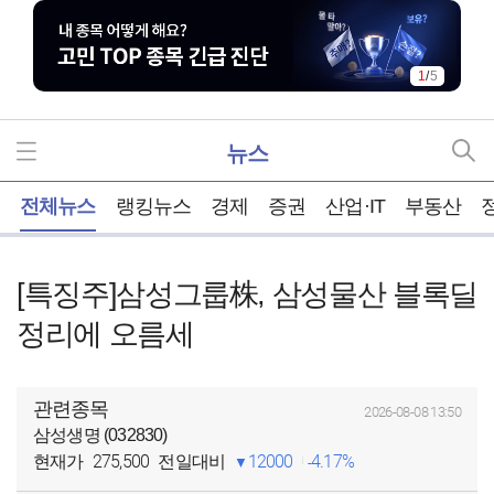
1
/
5
뉴스
홈
전체뉴스
랭킹뉴스
경제
증권
산업·IT
부동산
[특징주]삼성그룹株, 삼성물산 블록딜
정리에 오름세
관련종목
2026-08-08 13:50
삼성생명 (032830)
275,500
12000
4.17%
현재가
전일대비