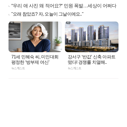
"우리 애 사진 왜 적어요?" 민원 폭발…세상이 어쩌다
"오래 참았죠? 자, 오늘이 그날이에요.."
71세 민혜숙 씨, 미인대회
강서구 ‘반값’ 신축 아파트
평정한 ‘방부제 여신’
떴다! 경쟁률 치열해..
뉴스캐스트
뉴스캐스트