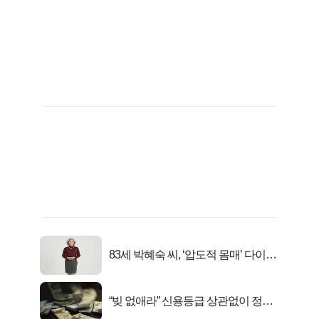
83세 박혜숙 씨, ‘압도적 몸매’ 다이어
트 신 등극
“빚 없애라” 신용등급 상관없이 정부
서 2억지원!