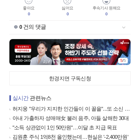
좋아요
싫어요
후속기사 원해요
0
0
0
건의 댓글
0
5
/
5
한경지면 구독신청
실시간
관련뉴스
허지웅 "우리가 지지한 인간들이 이 꼴을"...또 소신 발언
아내 가출하자 성매매女 불러 음주, 아들 살해한 30대
"소득 상관없이 1인 50만원"…이달 초 지급 목표
김원훈 주식 1억8천 올인했는데…현실은 '-2,400만원'