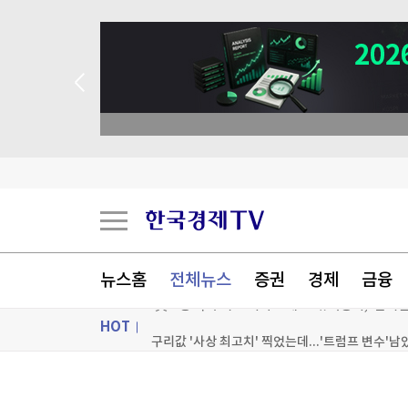
뉴스홈
전체뉴스
증권
경제
금융
HOT
"역시는 역시"...나오자마자 '인기 폭발'
ON AIR
뉴스
구리값 '사상 최고치' 찍었는데...'트럼프 변수'남