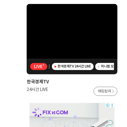
한국경제TV 24시간 LIVE
머니팜 모닝라이브 
한국경제TV
24시간 LIVE
채팅참여