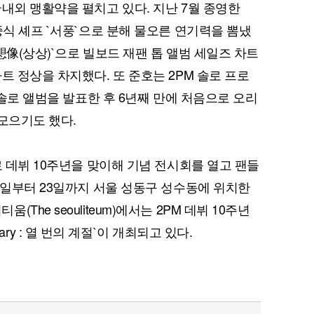
내외 맹활약을 펼치고 있다. 지난 7월 종영한
중식 셰프 `서풍`으로 분해 물오른 연기력을 뽐냈
`想像(상상)`으로 빌보드 재팬 톱 앨범 세일즈 차트
트 정상을 차지했다. 또 준호는 2PM 솔로 프로
첫 솔로 앨범을 발표한 후 6년째 만에 처음으로 오리
퀀텀
모으기도 했다.
이더리움 클래식
9
로 데뷔 10주년을 맞이해 기념 전시회를 열고 팬들
 4일부터 23일까지 서울 성동구 성수동에 위치한
he seouliteum)에서는 2PM 데뷔 10주년
rsary : 열 번의 계절`이 개최되고 있다.