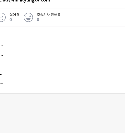
news@hankyungtv.com
싫어요
후속기사 원해요
0
0
허지웅 "우리가 지지한 인간들이 이 꼴을"...또 소신 발언
아내 가출하자 성매매女 불러 음주, 아들 살해한 30대
김원훈 주식 1억8천 올인했는데…현실은 '-2,400만원'
"우리 애 사진 왜 적어요?" 민원 폭발…세상이 어쩌다