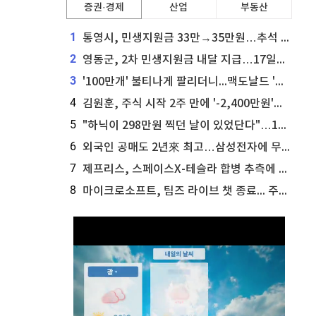
증권·경제
산업
부동산
1
통영시, 민생지원금 33만→35만원…추석 전 푼다
2
영동군, 2차 민생지원금 내달 지급…17일부터 신청 접수
3
'100만개' 불티나게 팔리더니...맥도날드 '충주찰옥수수버거' 돌연 판매 종료
4
김원훈, 주식 시작 2주 만에 '-2,400만원'…"차 한 대 값 날렸다"
5
"하닉이 298만원 찍던 날이 있었단다"…100만 클릭 '전래동화' 정체
6
외국인 공매도 2년來 최고…삼성전자에 무슨일이 [B급기자의 B급리포트]
7
제프리스, 스페이스X-테슬라 합병 추측에 대한 트래커 주식 가능성 분석
8
마이크로소프트, 팀즈 라이브 챗 종료... 주가는 상승세