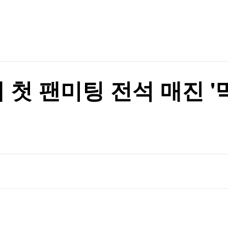
TV홈
무료방송
전체뉴스
증권
파트너스
경제
종목핫라인
추천 상
산업
경제
오늘의 
정치
생활경제
수익후기
국제
기업·CEO
이벤트
칼럼·연재
내 첫 팬미팅 전석 매진 
특집방송
전체 프로그램
채널/편성
지역별채널
)
편성표