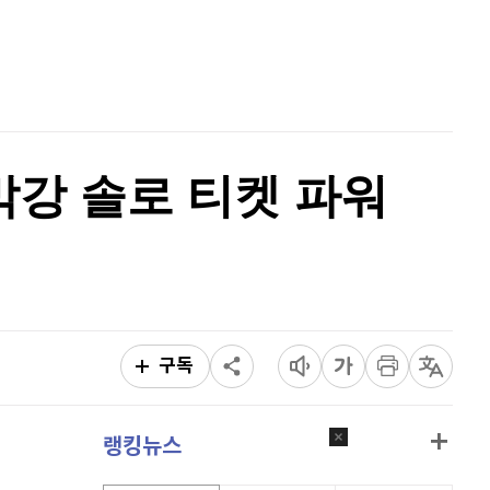
리플
1,435
(
-0.63%
)
홈
AI추천
비트코인 캐시
303,500
(
0.4%
)
품
마켓이슈
특징주
이벤트
이오스
896
(
-0.45%
)
비트코인 골드
1,313
(
-763.82%
)
'막강 솔로 티켓 파워
퀀텀
915
(
-0.11%
)
이더리움 클래식
9,105
(
-0.22%
)
비트코인
91,332,000
(
-0.02%
)
구독
랭킹뉴스