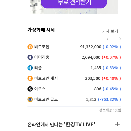
가상화폐 시세
기사 보기 +
915
(
-0.11%
)
비트코인
91,332,000
(
-0.02%
)
,105
(
-0.22%
)
이더리움
2,694,000
(
0.07%
)
리플
1,435
(
-0.63%
)
비트코인 캐시
303,500
(
0.40%
)
이오스
896
(
-0.45%
)
비트코인 골드
1,313
(
-763.82%
)
정보제공 : 빗썸
'한경TV LIVE'
온라인에서 만나는