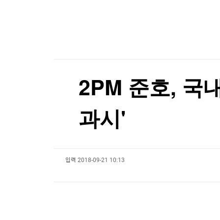
한국경제TV
뉴스홈
폭염 뚫고 '쪽방촌' 간 대형로펌
머니팜 모닝라이브
증권
굿모닝 작전
금융
[포토+] 박정민, '멋짐 가득한 모습~'
오늘장 뭐사지?
부동산
"나야, '흑백요리사' 시즌3"
[오후5시] 뉴스플러스
사회
온로드 (ON ROAD) 인사이트
글로벌경제
[온에어] 국고처 1부
2PM 준호, 국
랭킹뉴스
"역시는 역시"...나오자마자 '인기 폭발'
과시'
"역시는 역시"...나오자마자 '인기 폭발'
미네르바아카데미
증권 데이터
입력
2018-09-21 10:13
스페셜강의
특징주 뉴스
투자/재테크
매매신호 (랭킹100
부동산/세무
투자분석
산업
국내증시
[모집-3기-] 돈버는 트레이딩 투자 북클럽
환율