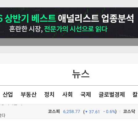
뉴스
산업
부동산
정치
사회
국제
글로벌경제
칼
코스피
6,258.77
0.6%
)
코스닥
(
37.61
'美고용 악화'가 오히려 호재?…뉴욕증시, '금리인상 기대론' 후퇴에 3대지수↑
TV프로그램
와우
았다