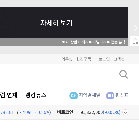
→ 2026 상반기 베스트 애널리스트 업종 분석
와우넷
한경구독
로그인
고객센터
럼·연재
랭킹뉴스
지역별채널
편성표
798.81
0.36%
)
비트코인
91,332,000
(
-0.02%
)
(
2.86
이더리움
2,694,000
(
0.07%
)
넷
주식창