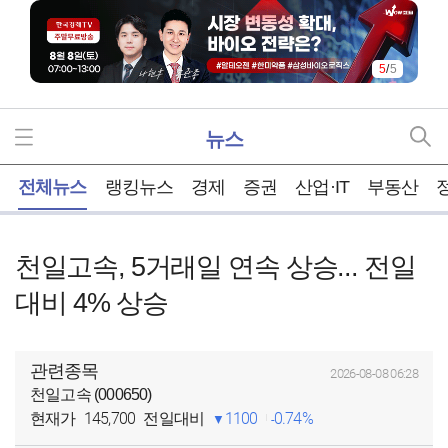
5
/
5
뉴스
홈
전체뉴스
랭킹뉴스
경제
증권
산업·IT
부동산
천일고속, 5거래일 연속 상승... 전일
대비 4% 상승
관련종목
2026-08-08 06:28
천일고속 (000650)
145,700
1100
0.74%
현재가
전일대비