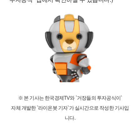
※ 본 기사는 한국경제TV와
`거장들의 투자공식이`
자체 개발한 `라이온봇 기자`가 실시간으로 작성한 기사입
니다.