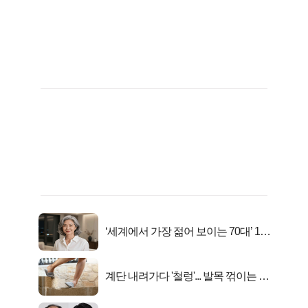
‘세계에서 가장 젊어 보이는 70대’ 1위
선정…
계단 내려가다 '철렁'... 발목 꺾이는 이
유