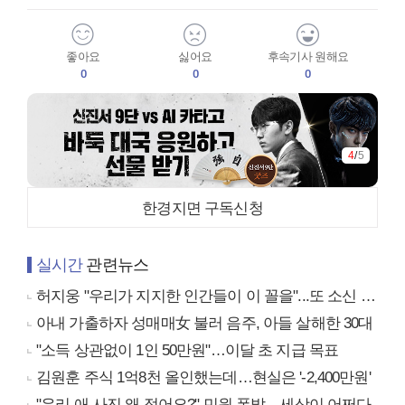
좋아요
싫어요
후속기사 원해요
0
0
0
4
/
5
한경지면 구독신청
실시간
관련뉴스
허지웅 "우리가 지지한 인간들이 이 꼴을"...또 소신 발언
아내 가출하자 성매매女 불러 음주, 아들 살해한 30대
"소득 상관없이 1인 50만원"…이달 초 지급 목표
김원훈 주식 1억8천 올인했는데…현실은 '-2,400만원'
"우리 애 사진 왜 적어요?" 민원 폭발…세상이 어쩌다