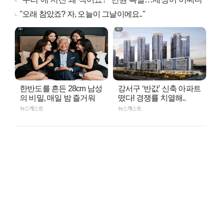
"오래 참았죠? 자, 오늘이 그날이에요.."
한반도를 흔든 28cm 남성
강서구 ‘반값’ 신축 아파트
의 비밀, 매일 밤 즐거워
떴다! 경쟁률 치열해..
뉴스캐스트
뉴스캐스트