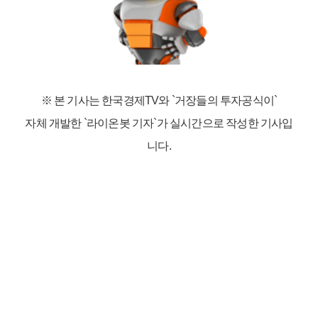
※ 본 기사는 한국경제TV와
`거장들의 투자공식이`
자체 개발한 `라이온봇 기자`가 실시간으로 작성한 기사입
니다.