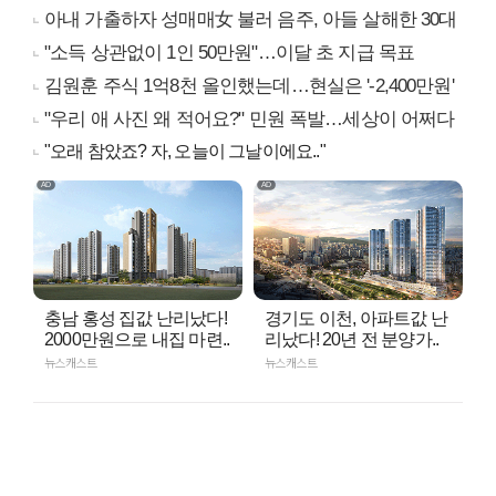
아내 가출하자 성매매女 불러 음주, 아들 살해한 30대
"소득 상관없이 1인 50만원"…이달 초 지급 목표
김원훈 주식 1억8천 올인했는데…현실은 '-2,400만원'
"우리 애 사진 왜 적어요?" 민원 폭발…세상이 어쩌다
"오래 참았죠? 자, 오늘이 그날이에요.."
충남 홍성 집값 난리났다!
경기도 이천, 아파트값 난
2000만원으로 내집 마련..
리났다! 20년 전 분양가..
뉴스캐스트
뉴스캐스트