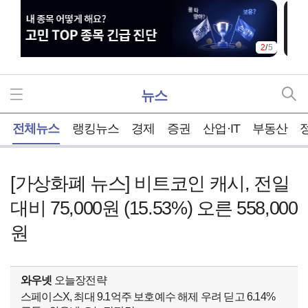
2
/
5
뉴스
홈
전체뉴스
랭킹뉴스
경제
증권
산업·IT
부동산
[가상화폐 뉴스] 비트코인 캐시, 전일
대비 75,000원 (15.53%) 오른 558,000
원
와우넷
오늘장전략
스페이스X, 최대 9.1억주 보호예수 해제 우려 딛고 6.14%