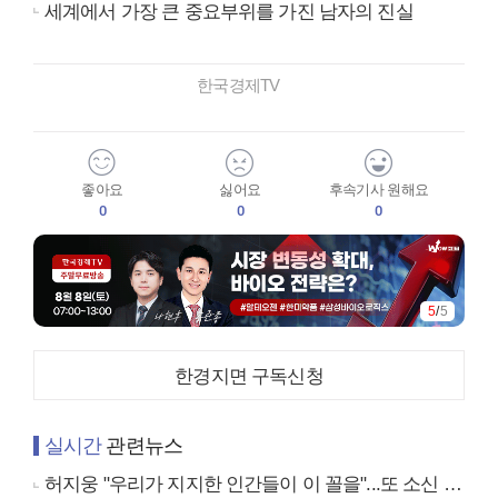
세계에서 가장 큰 중요부위를 가진 남자의 진실
한국경제TV
좋아요
싫어요
후속기사 원해요
0
0
0
5
/
5
한경지면 구독신청
실시간
관련뉴스
허지웅 "우리가 지지한 인간들이 이 꼴을"...또 소신 발언