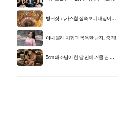
일 밤 즐거워
방귀잦고,가스참 장속보니 대장이아
니라..
아내 몰래 처형과 목욕한 남자.. 충격!
5cm 왜소남이 한 달 만에 거물 된 사
연