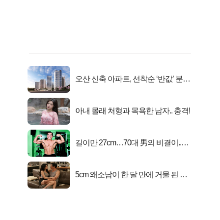
오산 신축 아파트, 선착순 ‘반값’ 분양
시작..
아내 몰래 처형과 목욕한 남자.. 충격!
길이만 27cm…70대 男의 비결이..충
격!
5cm 왜소남이 한 달 만에 거물 된 사
연