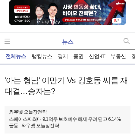
5
/
5
뉴스
홈
전체뉴스
랭킹뉴스
경제
증권
산업·IT
부동산
'아는 형님' 이만기 Vs 깅호동 씨름 재
대결…승자는?
와우넷
오늘장전략
스페이스X, 최대 9.1억주 보호예수 해제 우려 딛고 6.14%
급등 - 와우넷 오늘장전략