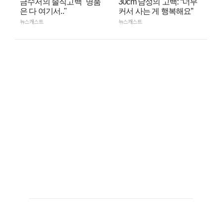
금수저의 솔직고백 "명품
30cm 남성의 고백: “너무
은 다 여기서.."
커서 사는 게 행복해요”
뉴스캐스트
뉴스캐스트