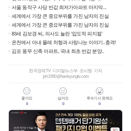
서울 동작구 사당 반값 최저가아파트 마지막...
세계에서 가장 큰 중요부위를 가진 남자의 진실
세계에서 가장 큰 중요부위를 가진 남자의 진실
83세 김보경 씨, 의사도 놀란 ‘압도적 피지컬’
온천에서 아내 몰래 처형과 사랑나눈 이야기..충격!
김포 풍무 신축 아파트, 국내 최초 반값 분양..
한국경제TV 디지털뉴스부 조시형 기자
jsh1990@hankyungtv.com
좋아요
싫어요
후속기사 원해요
0
0
0
4
/
5