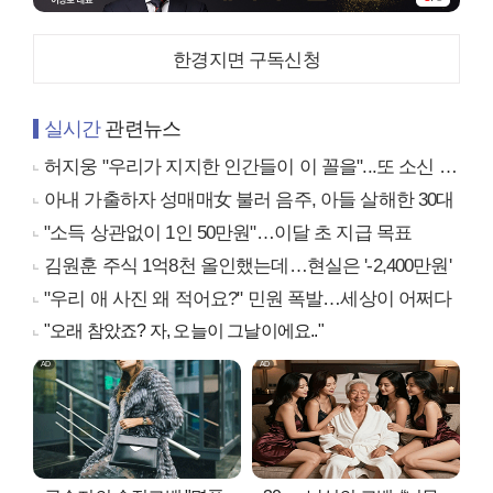
한경지면 구독신청
실시간
관련뉴스
허지웅 "우리가 지지한 인간들이 이 꼴을"...또 소신 발언
아내 가출하자 성매매女 불러 음주, 아들 살해한 30대
"소득 상관없이 1인 50만원"…이달 초 지급 목표
김원훈 주식 1억8천 올인했는데…현실은 '-2,400만원'
"우리 애 사진 왜 적어요?" 민원 폭발…세상이 어쩌다
"오래 참았죠? 자, 오늘이 그날이에요.."