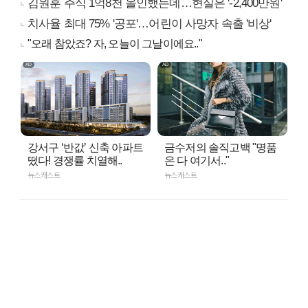
김원훈 주식 1억8천 올인했는데…현실은 '-2,400만원'
치사율 최대 75% '공포'…어린이 사망자 속출 '비상'
"오래 참았죠? 자, 오늘이 그날이에요.."
강서구 ‘반값’ 신축 아파트
금수저의 솔직고백 "명품
떴다! 경쟁률 치열해..
은 다 여기서.."
뉴스캐스트
뉴스캐스트