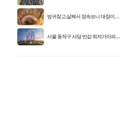
대1억..!
방귀잦고,살쪄서 장속보니 대장이아
니라..
서울 동작구 사당 반값 최저가아파트
마지막...