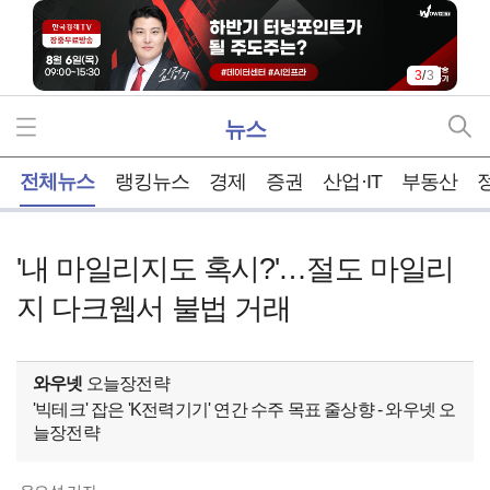
3
/
3
뉴스
홈
전체뉴스
랭킹뉴스
경제
증권
산업·IT
부동산
'내 마일리지도 혹시?'…절도 마일리
지 다크웹서 불법 거래
와우넷
오늘장전략
'빅테크' 잡은 'K전력기기' 연간 수주 목표 줄상향 - 와우넷 오
늘장전략