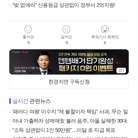
“빚 없애라” 신용등급 상관없이 정부서 2억지원!
좋아요
싫어요
후속기사 원해요
0
0
0
2
/
3
한경지면 구독신청
실시간
관련뉴스
'패러디 여왕' 이수지 "제 불찰이자 책임" 사과, 무슨 일
아내 가출하자 성매매女 불러 음주, 아들 살해한 30대
"소득 상관없이 1인 50만원"…이달 초 지급 목표