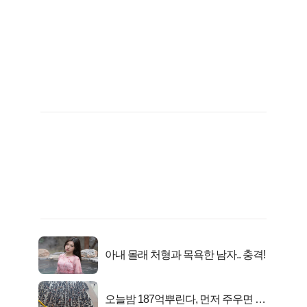
아내 몰래 처형과 목욕한 남자.. 충격!
오늘밤 187억뿌린다, 먼저 주우면 최