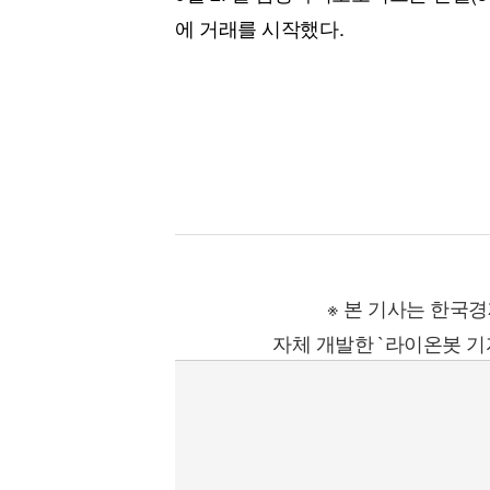
[할인50%] 한·미 투자 올인원 클래스
해외증시
에 거래를 시작했다.
※ 본 기사는 한국
자체 개발한 `라이온봇 기