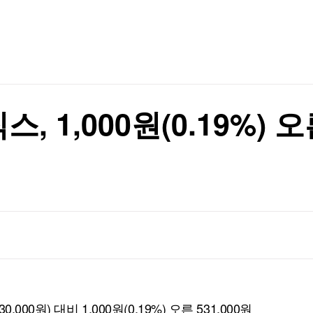
TV홈
무료방송
전체뉴스
증권
파트너스
경제
종목핫라인
추천 상
산업
경제
오늘의 
정치
생활경제
수익후기
국제
기업·CEO
이벤트
칼럼·연재
1,000원(0.19%) 오
특집방송
전체 프로그램
채널/편성
지역별채널
)
편성표
00원) 대비 1,000원(0.19%) 오른 531,000원