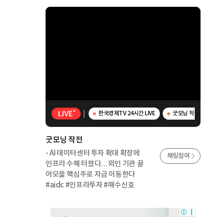
한국경제TV 24시간 LIVE
굿모닝 작전 - AI
굿모닝 작전
- AI 데이터센터 투자 확대 확장에
채팅참여
인프라 수혜 터졌다…외인 기관 끌
어모을 핵심주로 자금 이동한다
#aidc #인프라투자 #매수신호