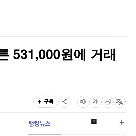
퀀텀
915
(
0.33%
)
홈
AI추천
이더리움 클래식
9,210
(
-0.05%
)
품
마켓이슈
특징주
이벤트
비트코인
91,257,000
(
-0.45%
)
른 531,000원에 거래
구독
랭킹뉴스