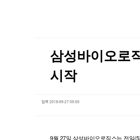
한국경제TV
뉴스홈
기술주 흔들리자 큰손 이탈…남는 건 개미뿐?
머니팜 모닝라이브
증권
굿모닝 작전
금융
기술주 흔들리자 큰손 이탈…남는 건 개미뿐?
오늘장 뭐사지?
부동산
[오후5시] 뉴스플러스
사회
온로드 (ON ROAD) 인사이트
글로벌경제
삼성바이오로직스, 
랭킹뉴스
시작
미네르바아카데미
증권 데이터
입력
2018-09-27 09:00
스페셜강의
특징주 뉴스
투자/재테크
매매신호 (랭킹100
부동산/세무
투자분석
산업
국내증시
[모집-3기-] 돈버는 트레이딩 투자 북클럽
환율
9월 27일 삼성바이오로직스는 전일(530,0