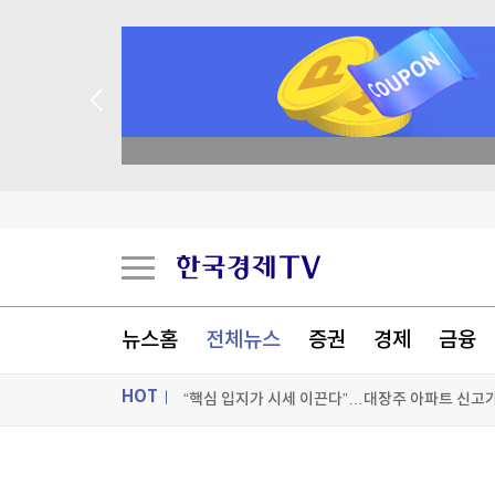
 꽝 없는 룰렛 이벤트
기술주 흔들리자 큰손 이탈…남는 건 개미뿐?
넥서스파마(주) 글루타넥스, 중국 첫 진출…115억
“핵심 입지가 시세 이끈다”…대장주 아파트 신고
뉴스홈
전체뉴스
증권
경제
금융
“핵심 입지가 시세 이끈다”…대장주 아파트 신고
HOT
[포토+] 박정민, '멋짐 가득한 모습~'
"나야, '흑백요리사' 시즌3"
ON AIR
뉴스
[온에어] 마켓인사이트