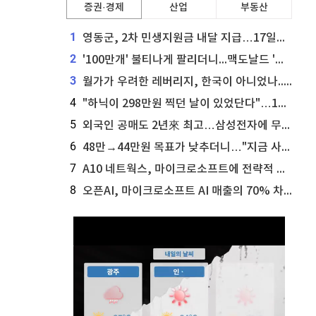
증권·경제
산업
부동산
1
영동군, 2차 민생지원금 내달 지급…17일부터 신청 접수
2
'100만개' 불티나게 팔리더니...맥도날드 '충주찰옥수수버거' 돌연 판매 종료
3
월가가 우려한 레버리지, 한국이 아니었나...'상황 인식' 못한 아셴브레너의 추락
4
"하닉이 298만원 찍던 날이 있었단다"…100만 클릭 '전래동화' 정체
5
외국인 공매도 2년來 최고…삼성전자에 무슨일이 [B급기자의 B급리포트]
6
48만→44만원 목표가 낮추더니…"지금 사라, 70% 오른다"는 종목
7
A10 네트웍스, 마이크로소프트에 전략적 지분 워런트 발행
8
오픈AI, 마이크로소프트 AI 매출의 70% 차지할 전망