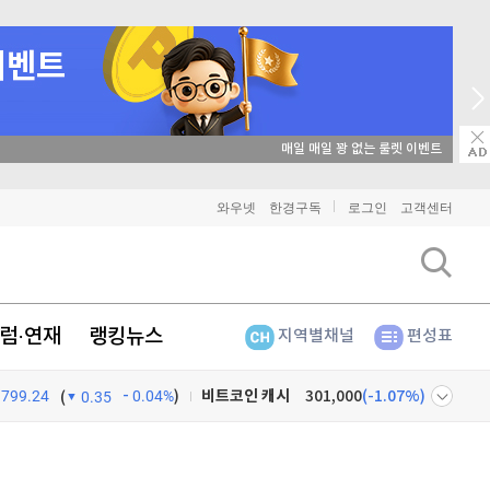
→ 온라인 투자교육은 미네르바아카데미 / minervaacademy.co.kr
비트코인
91,257,000
(
-0.45%
)
와우넷
한경구독
로그인
고객센터
이더리움
2,685,000
(
0.64%
)
리플
1,482
(
-2.21%
)
럼·연재
랭킹뉴스
지역별채널
편성표
비트코인 캐시
301,000
(
-1.07%
)
799.24
0.04%
)
이오스
896
(
-0.45%
)
(
0.35
비트코인 골드
1,313
(
-763.82%
)
넷
주식창