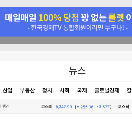
뉴스
 원 계약 체결
가 행진
산업
부동산
정치
사회
국제
글로벌경제
칼
가 행진
코스피
6,342.90
3.87%
)
코스닥
(
255.36
TV프로그램
와우