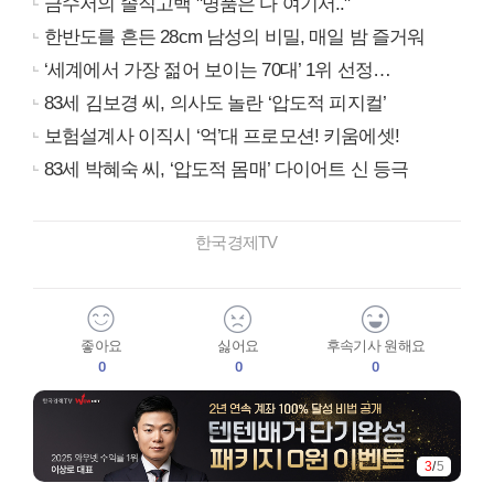
금수저의 솔직고백 "명품은 다 여기서.."
한반도를 흔든 28cm 남성의 비밀, 매일 밤 즐거워
‘세계에서 가장 젊어 보이는 70대’ 1위 선정…
83세 김보경 씨, 의사도 놀란 ‘압도적 피지컬’
보험설계사 이직시 ‘억’대 프로모션! 키움에셋!
83세 박혜숙 씨, ‘압도적 몸매’ 다이어트 신 등극
한국경제TV
좋아요
싫어요
후속기사 원해요
0
0
0
3
/
5