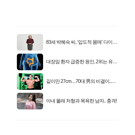
83세 박혜숙 씨, ‘압도적 몸매’ 다이어
트 신 등극
대장암 환자 급증한 원인, 2위는 유산
균 1위는OO..
길이만 27cm…70대 男의 비결이..충
격!
아내 몰래 처형과 목욕한 남자.. 충격!