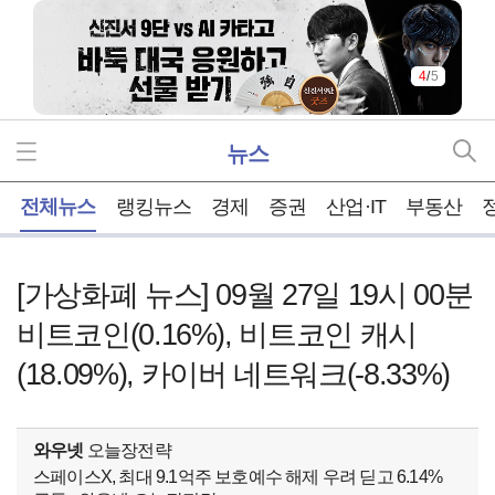
4
/
5
뉴스
홈
전체뉴스
랭킹뉴스
경제
증권
산업·IT
부동산
[가상화폐 뉴스] 09월 27일 19시 00분
비트코인(0.16%), 비트코인 캐시
(18.09%), 카이버 네트워크(-8.33%)
와우넷
오늘장전략
스페이스X, 최대 9.1억주 보호예수 해제 우려 딛고 6.14%