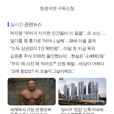
한경지면 구독신청
실시간
관련뉴스
허지웅 "우리가 지지한 인간들이 이 꼴을"...또 소신 발언
말다툼 중 흉기로 '어머니 살해'…18세 아들 결국
"소득 상관없이 1인 50만원"…이달 초 지급 목표
김원훈 주식 1억8천 올인했는데…현실은 '-2,400만원'
"우리 애 사진 왜 적어요?" 민원 폭발…세상이 어쩌다
"오래 참았죠? 자, 오늘이 그날이에요.."
세계에서 가장 큰 중요부
강서구 ‘반값’ 신축 아파트