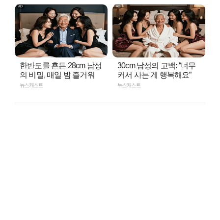
한반도를 흔든 28cm 남성
30cm 남성의 고백: “너무
의 비밀, 매일 밤 즐거워
커서 사는 게 행복해요”
뉴스캐스트
뉴스캐스트