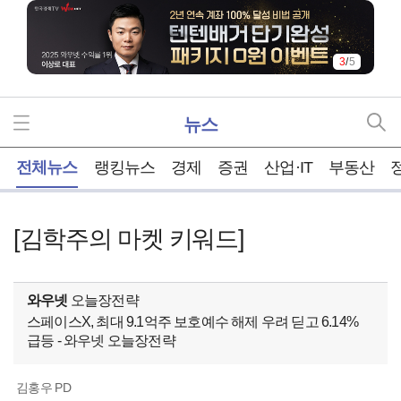
3
/
5
뉴스
홈
전체뉴스
랭킹뉴스
경제
증권
산업·IT
부동산
[김학주의 마켓 키워드]
와우넷
오늘장전략
스페이스X, 최대 9.1억주 보호예수 해제 우려 딛고 6.14%
급등 - 와우넷 오늘장전략
김홍우 PD