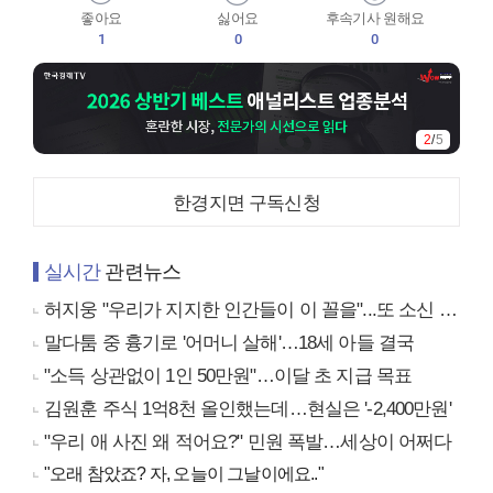
좋아요
싫어요
후속기사 원해요
1
0
0
2
/
5
한경지면 구독신청
실시간
관련뉴스
허지웅 "우리가 지지한 인간들이 이 꼴을"...또 소신 발언
말다툼 중 흉기로 '어머니 살해'…18세 아들 결국
"소득 상관없이 1인 50만원"…이달 초 지급 목표
김원훈 주식 1억8천 올인했는데…현실은 '-2,400만원'
"우리 애 사진 왜 적어요?" 민원 폭발…세상이 어쩌다
"오래 참았죠? 자, 오늘이 그날이에요.."