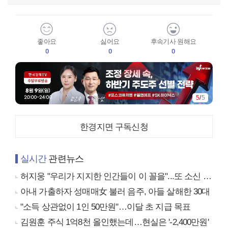
좋아요
싫어요
후속기사 원해요
0
0
0
5
/
5
한경지면 구독신청
실시간
관련뉴스
허지웅 "우리가 지지한 인간들이 이 꼴을"...또 소신 발언
아내 가출하자 성매매女 불러 음주, 아들 살해한 30대
"소득 상관없이 1인 50만원"…이달 초 지급 목표
김원훈 주식 1억8천 올인했는데…현실은 '-2,400만원'