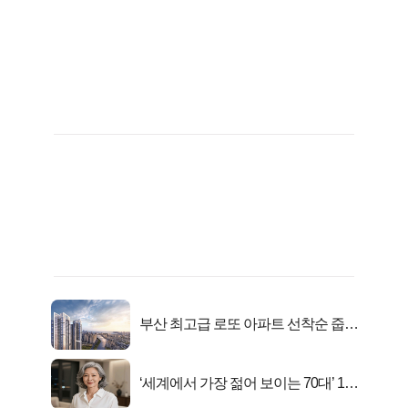
부산 최고급 로또 아파트 선착순 줍줍
떴다!
‘세계에서 가장 젊어 보이는 70대’ 1위
선정…