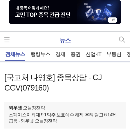
1
/
5
뉴스
홈
전체뉴스
랭킹뉴스
경제
증권
산업·IT
부동산
[국고처 나영호] 종목상담 - CJ
CGV(079160)
와우넷
오늘장전략
스페이스X, 최대 9.1억주 보호예수 해제 우려 딛고 6.14%
급등 - 와우넷 오늘장전략