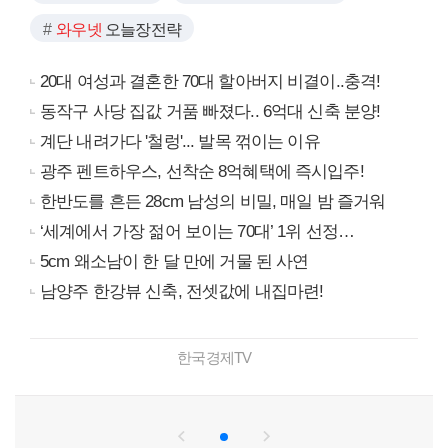
와우넷
오늘장전략
20대 여성과 결혼한 70대 할아버지 비결이..충격!
동작구 사당 집값 거품 빠졌다.. 6억대 신축 분양!
계단 내려가다 '철렁'... 발목 꺾이는 이유
광주 펜트하우스, 선착순 8억혜택에 즉시입주!
한반도를 흔든 28cm 남성의 비밀, 매일 밤 즐거워
‘세계에서 가장 젊어 보이는 70대’ 1위 선정…
5cm 왜소남이 한 달 만에 거물 된 사연
남양주 한강뷰 신축, 전셋값에 내집마련!
한국경제TV