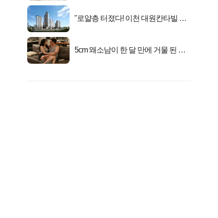
"로얄층 터졌다! 이천 대원칸타빌 잔
여세대 긴급 공개"
5cm 왜소남이 한 달 만에 거물 된 사
연