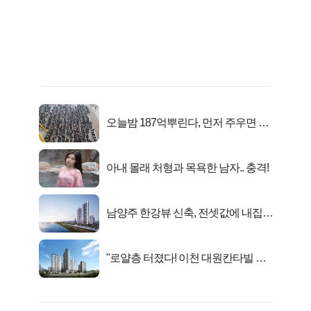
오늘밤 187억뿌린다, 먼저 주우면 최
대1억..!
아내 몰래 처형과 목욕한 남자.. 충격!
남양주 한강뷰 신축, 전셋값에 내집마
련!
"로얄층 터졌다! 이천 대원칸타빌 잔
여세대 긴급 공개"