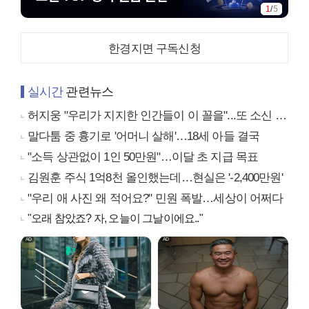
1
/
5
한경지면 구독신청
실시간
관련뉴스
허지웅 "우리가 지지한 인간들이 이 꼴을"...또 소신 발언
말다툼 중 흉기로 '어머니 살해'…18세 아들 결국
"소득 상관없이 1인 50만원"…이달 초 지급 목표
김원훈 주식 1억8천 올인했는데…현실은 '-2,400만원'
"우리 애 사진 왜 적어요?" 민원 폭발…세상이 어쩌다
"오래 참았죠? 자, 오늘이 그날이에요.."