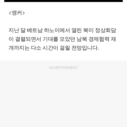
00:17
01:54
일반배속
<앵커>
지난 달 베트남 하노이에서 열린 북미 정상회담
이 결렬되면서 기대를 모았던 남북 경제협력 재
개까지는 다소 시간이 걸릴 전망입니다.
ADVERTISEMENT