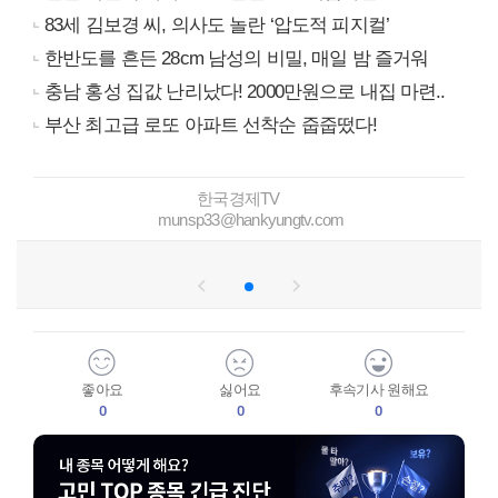
83세 김보경 씨, 의사도 놀란 ‘압도적 피지컬’
한반도를 흔든 28cm 남성의 비밀, 매일 밤 즐거워
충남 홍성 집값 난리났다! 2000만원으로 내집 마련..
부산 최고급 로또 아파트 선착순 줍줍떴다!
한국경제TV
munsp33@hankyungtv.com
좋아요
싫어요
후속기사 원해요
0
0
0