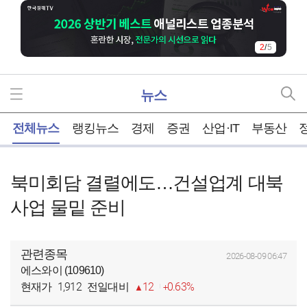
2
/
5
뉴스
홈
전체뉴스
랭킹뉴스
경제
증권
산업·IT
부동산
북미회담 결렬에도…건설업계 대북
사업 물밑 준비
관련종목
2026-08-09 06:47
에스와이 (109610)
1,912
12
0.63%
현재가
전일대비