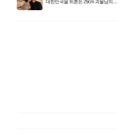
대한민국을 뒤흔든 29cm 괴물남의
진실