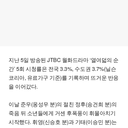
지난 5일 방송된 JTBC 월화드라마 ‘열여덟의 순
간’ 5회 시청률은 전국 3.3%, 수도권 3.7%(닐슨
코리아, 유료가구 기준)를 기록하며 뜨거운 반응
을 이어갔다.
이날 준우(옹성우 분)의 절친 정후(송건희 분)의
죽음 뒤 소년들에게 거센 후폭풍이 휘몰아치기
시작했다. 휘영(신승호 분)과 기태(이승민 분)는