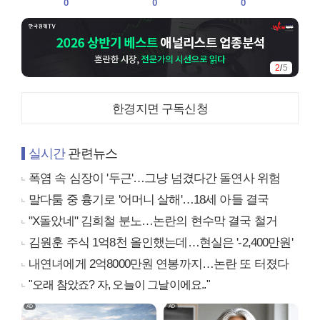
0
0
0
3
/
5
한경지면 구독신청
실시간
관련뉴스
폭염 속 심장이 '두근'…그냥 넘겼다간 돌연사 위험
말다툼 중 흉기로 '어머니 살해'…18세 아들 결국
"X돌았네" 김희철 분노…논란의 현수막 결국 철거
김원훈 주식 1억8천 올인했는데…현실은 '-2,400만원'
내연녀에게 2억8000만원 연봉까지…논란 또 터졌다
"오래 참았죠? 자, 오늘이 그날이에요.."