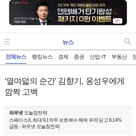
4
/
5
뉴스
홈
전체뉴스
랭킹뉴스
경제
증권
산업·IT
부동산
‘열여덟의 순간’ 김향기, 옹성우에게
깜짝 고백
와우넷
오늘장전략
스페이스X, 최대 9.1억주 보호예수 해제 우려 딛고 6.14%
급등 - 와우넷 오늘장전략