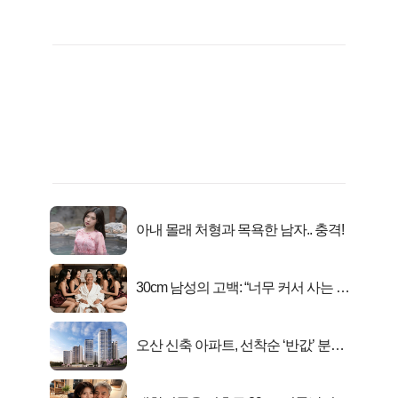
아내 몰래 처형과 목욕한 남자.. 충격!
30cm 남성의 고백: “너무 커서 사는 게
행복해요”
오산 신축 아파트, 선착순 ‘반값’ 분양
시작..