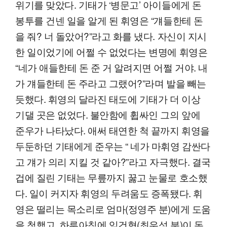
위기를 맞았다. 기태가 ‘병문고’ 아이들에게 돈
봉투를 건넨 일을 알게 된 휘영은 “걔들한테 돈
을 줘? 너 돌았어?”라고 화를 냈다. 자신이 지시
한 일이었기에 어쩔 수 없었다는 변명에 휘영은
“네가 애들한테 돈 준 거 알려지면 어쩔 거야. 내
가 걔들한테 돈 주라고 그랬어?”라며 발을 빼는
듯했다. 휘영의 달라진 태도에 기태가 더 이상
기댈 곳은 없었다. 불안함에 휩싸인 그의 앞에
준우가 나타났다. 애써 태연한 척 끝까지 휘영을
두둔하던 기태에게 준우는 “ 네가 마휘영 감싼다
고 걔가 의리 지킬 것 같아?”라고 자극했다. 결국
겁에 질린 기태는 무릎까지 꿇고 눈물로 호소했
다. 일이 커지자 휘영의 두려움도 증폭됐다. 휘
영은 떨리는 목소리로 엄마(정영주 분)에게 도움
을 청했고, 하루아침에 임건혁(최우성 분)이 돈