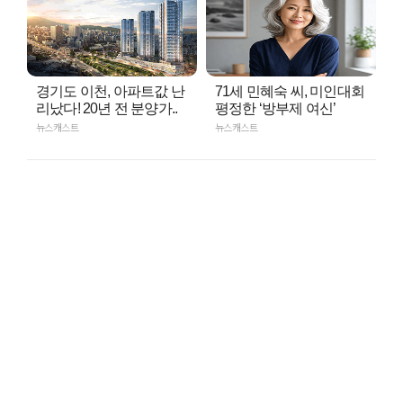
경기도 이천, 아파트값 난
71세 민혜숙 씨, 미인대회
리났다! 20년 전 분양가..
평정한 ‘방부제 여신’
뉴스캐스트
뉴스캐스트