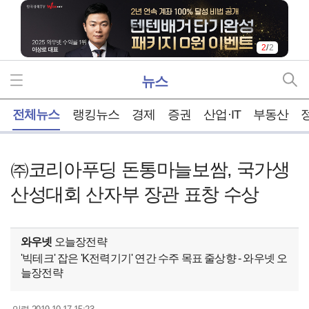
2
/
2
뉴스
홈
전체뉴스
랭킹뉴스
경제
증권
산업·IT
부동산
㈜코리아푸딩 돈통마늘보쌈, 국가생
산성대회 산자부 장관 표창 수상
와우넷
오늘장전략
'빅테크' 잡은 'K전력기기' 연간 수주 목표 줄상향 - 와우넷 오
늘장전략