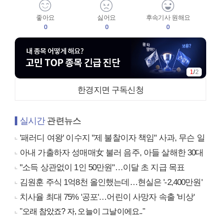
좋아요
싫어요
후속기사 원해요
0
0
0
1
/
2
한경지면 구독신청
실시간
관련뉴스
'패러디 여왕' 이수지 "제 불찰이자 책임" 사과, 무슨 일
아내 가출하자 성매매女 불러 음주, 아들 살해한 30대
"소득 상관없이 1인 50만원"…이달 초 지급 목표
김원훈 주식 1억8천 올인했는데…현실은 '-2,400만원'
치사율 최대 75% '공포'…어린이 사망자 속출 '비상'
"오래 참았죠? 자, 오늘이 그날이에요.."