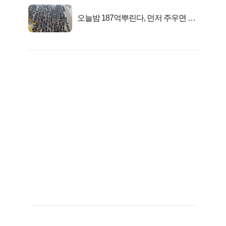
오늘밤 187억뿌린다, 먼저 주우면 최
대1억..!