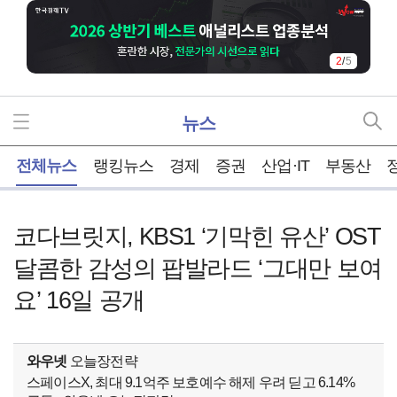
2
/
5
뉴스
홈
전체뉴스
랭킹뉴스
경제
증권
산업·IT
부동산
코다브릿지, KBS1 ‘기막힌 유산’ OST
달콤한 감성의 팝발라드 ‘그대만 보여
요’ 16일 공개
와우넷
오늘장전략
스페이스X, 최대 9.1억주 보호예수 해제 우려 딛고 6.14%