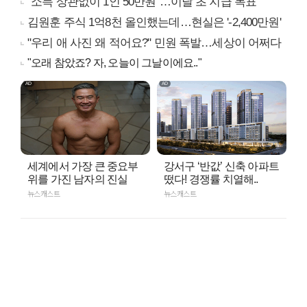
"소득 상관없이 1인 50만원"…이달 초 지급 목표
김원훈 주식 1억8천 올인했는데…현실은 '-2,400만원'
"우리 애 사진 왜 적어요?" 민원 폭발…세상이 어쩌다
"오래 참았죠? 자, 오늘이 그날이에요.."
세계에서 가장 큰 중요부
강서구 ‘반값’ 신축 아파트
위를 가진 남자의 진실
떴다! 경쟁률 치열해..
뉴스캐스트
뉴스캐스트