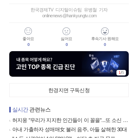
한국경제TV 디지털이슈팀 유병철 기자
onlinenews@hankyungtv.com
좋아요
싫어요
후속기사 원해요
0
0
0
1
/
5
한경지면 구독신청
실시간
관련뉴스
허지웅 "우리가 지지한 인간들이 이 꼴을"...또 소신 발언
아내 가출하자 성매매女 불러 음주, 아들 살해한 30대