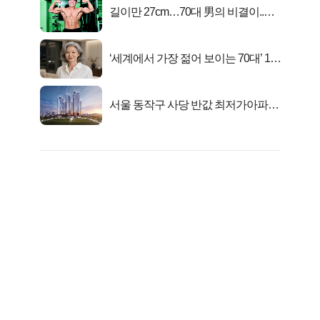
길이만 27cm…70대 男의 비결이..충
격!
‘세계에서 가장 젊어 보이는 70대’ 1위
선정…
서울 동작구 사당 반값 최저가아파트
마지막...