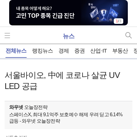
1
/
3
뉴스
홈
전체뉴스
랭킹뉴스
경제
증권
산업·IT
부동산
서울바이오, 中에 코로나 살균 UV
LED 공급
와우넷
오늘장전략
스페이스X, 최대 9.1억주 보호예수 해제 우려 딛고 6.14%
급등 - 와우넷 오늘장전략