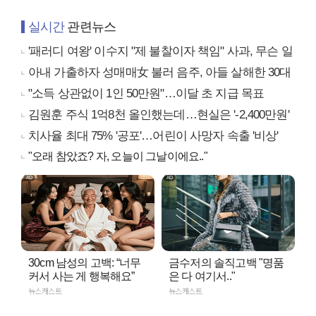
실시간
관련뉴스
'패러디 여왕' 이수지 "제 불찰이자 책임" 사과, 무슨 일
아내 가출하자 성매매女 불러 음주, 아들 살해한 30대
"소득 상관없이 1인 50만원"…이달 초 지급 목표
김원훈 주식 1억8천 올인했는데…현실은 '-2,400만원'
치사율 최대 75% '공포'…어린이 사망자 속출 '비상'
"오래 참았죠? 자, 오늘이 그날이에요.."
30cm 남성의 고백: “너무
금수저의 솔직고백 "명품
커서 사는 게 행복해요”
은 다 여기서.."
뉴스캐스트
뉴스캐스트