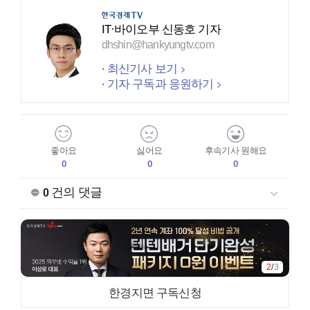
IT·바이오부 신동호 기자
dhshin@hankyungtv.com
최신기사 보기
기자 구독과 응원하기
좋아요
싫어요
후속기사 원해요
0
0
0
건의 댓글
0
2
/
3
한경지면 구독신청