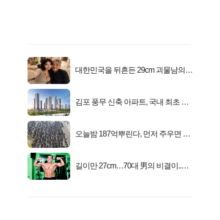
대한민국을 뒤흔든 29cm 괴물남의
진실
김포 풍무 신축 아파트, 국내 최초 반
값 분양..
오늘밤 187억뿌린다, 먼저 주우면 최
대1억..!
길이만 27cm…70대 男의 비결이..충
격!