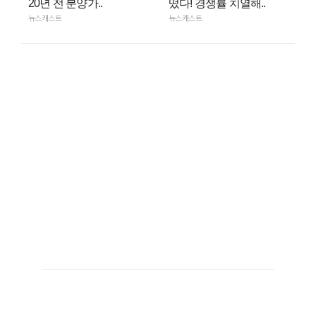
20년 전 분양가..
떴다! 경쟁률 치열해..
뉴스캐스트
뉴스캐스트