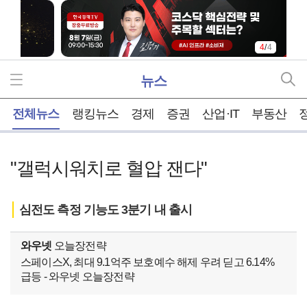
4
/
4
뉴스
홈
전체뉴스
랭킹뉴스
경제
증권
산업·IT
부동산
"갤럭시워치로 혈압 잰다"
심전도 측정 기능도 3분기 내 출시
와우넷
오늘장전략
스페이스X, 최대 9.1억주 보호예수 해제 우려 딛고 6.14%
급등 - 와우넷 오늘장전략