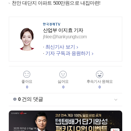
천안 대단지 아파트 500만원으로 내집마련!
산업부 이지효 기자
jhlee@hankyungtv.com
최신기사 보기
기자 구독과 응원하기
좋아요
싫어요
후속기사 원해요
0
0
0
건의 댓글
0
3
/
4