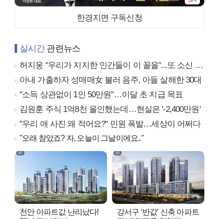
한경지면 구독신청
실시간
관련뉴스
허지웅 "우리가 지지한 인간들이 이 꼴을"...또 소신 발언
아내 가출하자 성매매女 불러 음주, 아들 살해한 30대
"소득 상관없이 1인 50만원"…이달 초 지급 목표
김원훈 주식 1억8천 올인했는데…현실은 '-2,400만원'
"우리 애 사진 왜 적어요?" 민원 폭발…세상이 어쩌다
"오래 참았죠? 자, 오늘이 그날이에요.."
천안 아파트값 난리났다!
강서구 ‘반값’ 신축 아파트