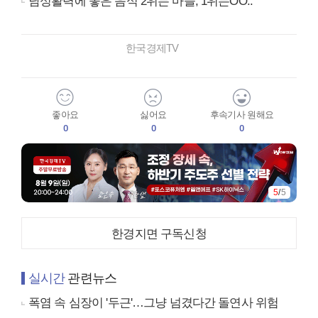
남성활력에 좋은 음식 2위는 마늘, 1위는OO..
한국경제TV
좋아요
싫어요
후속기사 원해요
0
0
0
5
/
5
한경지면 구독신청
실시간
관련뉴스
폭염 속 심장이 '두근'…그냥 넘겼다간 돌연사 위험