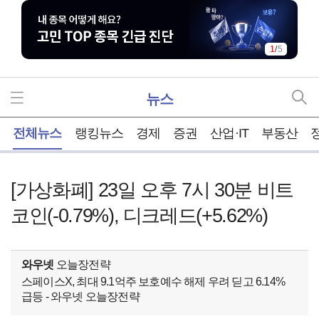
1
/
5
뉴스
홈
전체뉴스
랭킹뉴스
경제
증권
산업·IT
부동산
[가상화폐] 23일 오후 7시 30분 비트
코인(-0.79%), 디크레드(+5.62%)
와우넷
오늘장전략
스페이스X, 최대 9.1억주 보호예수 해제 우려 딛고 6.14%
급등 - 와우넷 오늘장전략