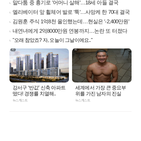
말다툼 중 흉기로 '어머니 살해'…18세 아들 결국
엘리베이터 앞 휠체어 발로 '툭'…사망케 한 70대 결국
김원훈 주식 1억8천 올인했는데…현실은 '-2,400만원'
내연녀에게 2억8000만원 연봉까지…논란 또 터졌다
"오래 참았죠? 자, 오늘이 그날이에요.."
강서구 ‘반값’ 신축 아파트
세계에서 가장 큰 중요부
떴다! 경쟁률 치열해..
위를 가진 남자의 진실
뉴스캐스트
뉴스캐스트