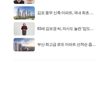
었다..
김포 풍무 신축 아파트, 국내 최초 반
값 분양..
83세 김보경 씨, 의사도 놀란 ‘압도적
피지컬’
부산 최고급 로또 아파트 선착순 줍줍
떴다!