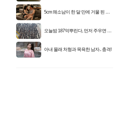
5cm 왜소남이 한 달 만에 거물 된 사
연
오늘밤 187억뿌린다, 먼저 주우면 최
대1억..!
아내 몰래 처형과 목욕한 남자.. 충격!