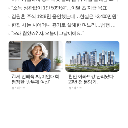
"소득 상관없이 1인 50만원"…이달 초 지급 목표
김원훈 주식 1억8천 올인했는데…현실은 '-2,400만원'
한집 사는 시어머니 흉기로 살해한 며느리…범행 동기는
"오래 참았죠? 자, 오늘이 그날이에요.."
71세 민혜숙 씨, 미인대회
천안 아파트값 난리났다!
평정한 ‘방부제 여신’
20년 전 분양가..
뉴스캐스트
뉴스캐스트