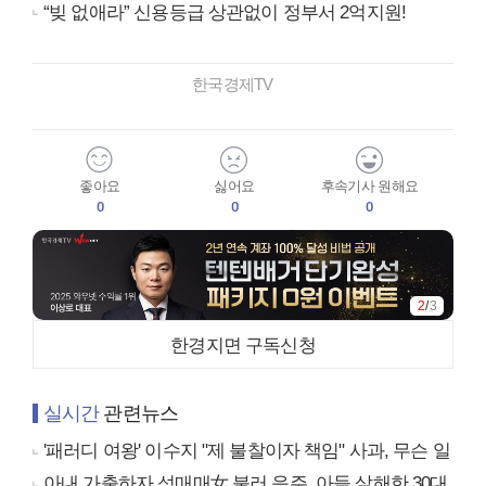
“빚 없애라” 신용등급 상관없이 정부서 2억지원!
한국경제TV
좋아요
싫어요
후속기사 원해요
0
0
0
2
/
3
한경지면 구독신청
실시간
관련뉴스
'패러디 여왕' 이수지 "제 불찰이자 책임" 사과, 무슨 일
아내 가출하자 성매매女 불러 음주, 아들 살해한 30대