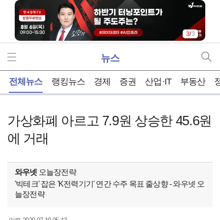
3
/
3
뉴스
홈
전체뉴스
랭킹뉴스
경제
증권
산업·IT
부동산
가상화폐 아르고 7.9원 상승한 45.6원
에 거래
와우넷
오늘장전략
'빅테크' 잡은 'K전력기기' 연간 수주 목표 줄상향 - 와우넷 오
늘장전략