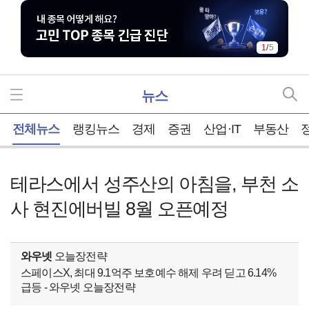
1
/
5
뉴스
홈
전체뉴스
랭킹뉴스
경제
증권
산업·IT
부동산
테라스에서 성주산의 아침을, 부천 소
사 현진에버빌 8월 오픈예정
와우넷
오늘장전략
스페이스X, 최대 9.1억주 보호예수 해제 우려 딛고 6.14%
급등 - 와우넷 오늘장전략