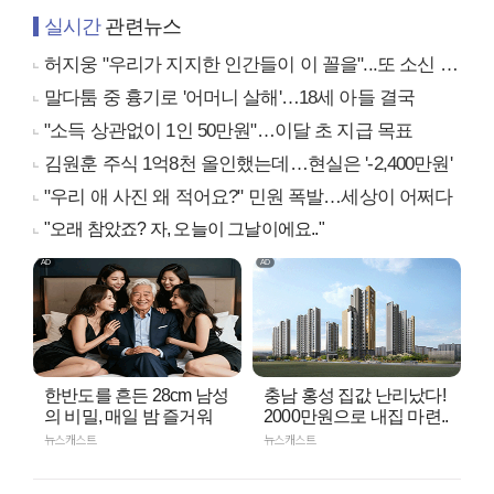
실시간
관련뉴스
허지웅 "우리가 지지한 인간들이 이 꼴을"...또 소신 발언
말다툼 중 흉기로 '어머니 살해'…18세 아들 결국
"소득 상관없이 1인 50만원"…이달 초 지급 목표
김원훈 주식 1억8천 올인했는데…현실은 '-2,400만원'
"우리 애 사진 왜 적어요?" 민원 폭발…세상이 어쩌다
"오래 참았죠? 자, 오늘이 그날이에요.."
한반도를 흔든 28cm 남성
충남 홍성 집값 난리났다!
의 비밀, 매일 밤 즐거워
2000만원으로 내집 마련..
뉴스캐스트
뉴스캐스트