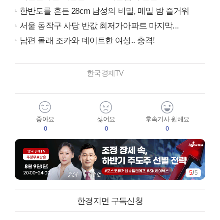
한반도를 흔든 28cm 남성의 비밀, 매일 밤 즐거워
서울 동작구 사당 반값 최저가아파트 마지막...
남편 몰래 조카와 데이트한 여성.. 충격!
한국경제TV
좋아요
싫어요
후속기사 원해요
0
0
0
5
/
5
한경지면 구독신청