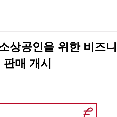
TV홈
무료방송
전체뉴스
증권
파트너스
경제
종목핫라인
추천 상
산업
경제
오늘의 
정치
생활경제
수익후기
국제
기업·CEO
이벤트
칼럼·연재
 소상공인을 위한 비즈니
특집방송
전체 프로그램
' 판매 개시
채널/편성
지역별채널
)
편성표