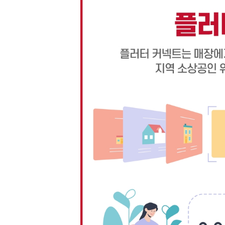
[할인50%] 한·미 투자 올인원 클래스
해외증시