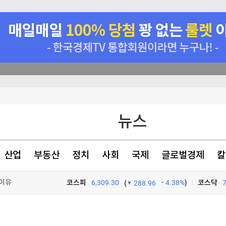
꽝 없는 룰렛 이벤트
뉴스
다(종합)
초가 논란 지속
산업
부동산
정치
사회
국제
글로벌경제
칼
 이유
코스피
6,309.30
4.38%
)
코스닥
(
288.96
TV프로그램
와우