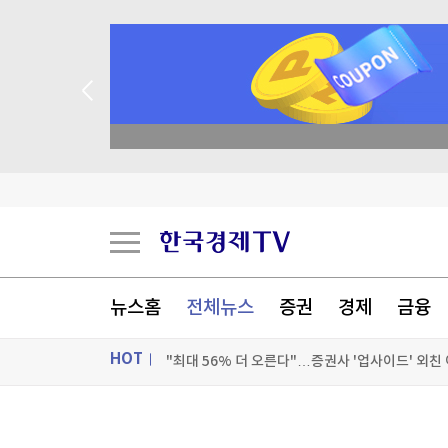
매일 매일 
토스증권, 누적 가입자 1000만명 돌파
LGU+ 2분기 영업익 3천445억원…역대 분기 최
SK하이닉스, 프리마켓서 개장직후 또 하한가…시
뉴스홈
전체뉴스
증권
경제
금융
"최대 56% 더 오른다"…증권사 '업사이드' 외친
HOT
[포토+] 박정민, '멋짐 가득한 모습~'
"나야, '흑백요리사' 시즌3"
ON AIR
뉴스
[온에어] 출발증시 1부