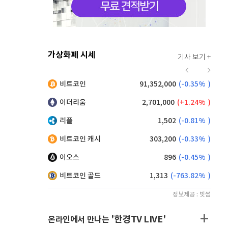
가상화폐 시세
기사 보기 +
916
(
0.44%
)
비트코인
91,352,000
(
-0.35%
)
,250
(
0.38%
)
이더리움
2,701,000
(
1.24%
)
리플
1,502
(
-0.81%
)
비트코인 캐시
303,200
(
-0.33%
)
이오스
896
(
-0.45%
)
비트코인 골드
1,313
(
-763.82%
)
정보제공 : 빗썸
'한경TV LIVE'
온라인에서 만나는