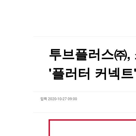
한국경제TV
뉴스홈
토스증권, 누적 가입자 1000만명 돌파
머니팜 모닝라이브
증권
굿모닝 작전
금융
토스증권, 누적 가입자 1000만명 돌파
오늘장 뭐사지?
부동산
[오후5시] 뉴스플러스
사회
온로드 (ON ROAD) 인사이트
글로벌경제
투브플러스㈜,
랭킹뉴스
'플러터 커넥트
미네르바아카데미
증권 데이터
입력
2020-10-27 09:00
스페셜강의
특징주 뉴스
투자/재테크
매매신호 (랭킹100
부동산/세무
투자분석
산업
국내증시
[모집-3기-] 돈버는 트레이딩 투자 북클럽
환율