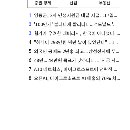
증권·경제
산업
부동산
1
영동군, 2차 민생지원금 내달 지급…17일부터 신청 접수
2
'100만개' 불티나게 팔리더니...맥도날드 '충주찰옥수수버거' 돌연 판매 종료
3
월가가 우려한 레버리지, 한국이 아니었나...'상황 인식' 못한 아셴브레너의 추락
4
"하닉이 298만원 찍던 날이 있었단다"…100만 클릭 '전래동화' 정체
5
외국인 공매도 2년來 최고…삼성전자에 무슨일이 [B급기자의 B급리포트]
6
48만→44만원 목표가 낮추더니…"지금 사라, 70% 오른다"는 종목
7
A10 네트웍스, 마이크로소프트에 전략적 지분 워런트 발행
8
오픈AI, 마이크로소프트 AI 매출의 70% 차지할 전망