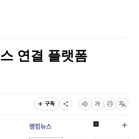
퀀텀
916
(
0.44%
)
홈
AI추천
이더리움 클래식
9,250
(
0.38%
)
품
마켓이슈
특징주
이벤트
비트코인
91,352,000
(
-0.35%
)
스 연결 플랫폼
구독
랭킹뉴스