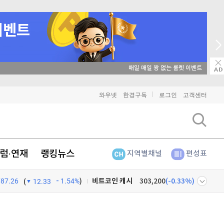
비트코인
91,352,000
(
-0.35%
)
와우넷
한경구독
로그인
고객센터
이더리움
2,701,000
(
1.24%
)
리플
1,502
(
-0.81%
)
럼·연재
랭킹뉴스
지역별채널
편성표
비트코인 캐시
303,200
(
-0.33%
)
787.26
1.54%
)
(
12.33
이오스
896
(
-0.45%
)
비트코인 골드
1,313
(
-763.82%
)
넷
주식창