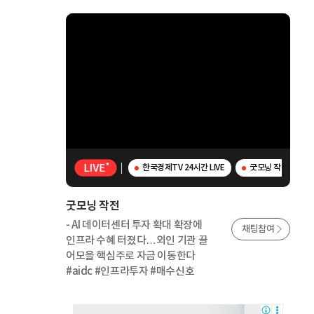
한국경제TV 24시간 LIVE
굿모닝 작전 - AI
굿모닝 작전
- AI 데이터센터 투자 확대 확장에
채팅참여
인프라 수혜 터졌다…외인 기관 끌
어모을 핵심주로 자금 이동한다
#aidc #인프라투자 #매수신호