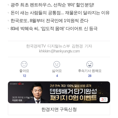
광주 최초 펜트하우스, 선착순 ‘8억' 할인분양!
돈이 새는 사람들의 공통점... 재물운이 달라지는 이유
한국로또, 8월부터 전국민에 1억원씩 준다
83세 박혜숙 씨, ‘압도적 몸매’ 다이어트 신 등극
한국경제TV 디지털뉴스부 김현경 기자
khkkim@hankyungtv.com
좋아요
싫어요
후속기사 원해요
12
4
28
2
/
2
한경지면 구독신청