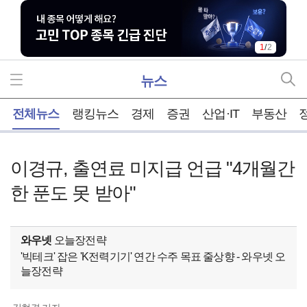
1
/
2
뉴스
홈
전체뉴스
랭킹뉴스
경제
증권
산업·IT
부동산
이경규, 출연료 미지급 언급 "4개월간
한 푼도 못 받아"
와우넷
오늘장전략
'빅테크' 잡은 'K전력기기' 연간 수주 목표 줄상향 - 와우넷 오
늘장전략