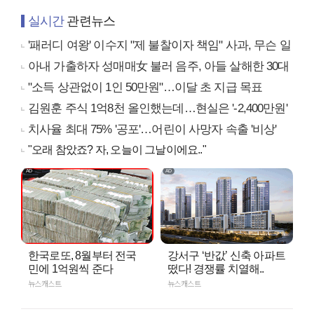
실시간
관련뉴스
'패러디 여왕' 이수지 "제 불찰이자 책임" 사과, 무슨 일
아내 가출하자 성매매女 불러 음주, 아들 살해한 30대
"소득 상관없이 1인 50만원"…이달 초 지급 목표
김원훈 주식 1억8천 올인했는데…현실은 '-2,400만원'
치사율 최대 75% '공포'…어린이 사망자 속출 '비상'
"오래 참았죠? 자, 오늘이 그날이에요.."
한국로또, 8월부터 전국
강서구 ‘반값’ 신축 아파트
민에 1억원씩 준다
떴다! 경쟁률 치열해..
뉴스캐스트
뉴스캐스트