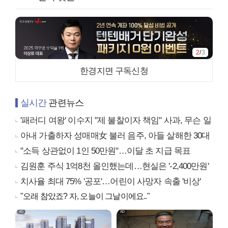
2
/
3
한경지면 구독신청
실시간
관련뉴스
'패러디 여왕' 이수지 "제 불찰이자 책임" 사과, 무슨 일
아내 가출하자 성매매女 불러 음주, 아들 살해한 30대
"소득 상관없이 1인 50만원"…이달 초 지급 목표
김원훈 주식 1억8천 올인했는데…현실은 '-2,400만원'
치사율 최대 75% '공포'…어린이 사망자 속출 '비상'
"오래 참았죠? 자, 오늘이 그날이에요.."