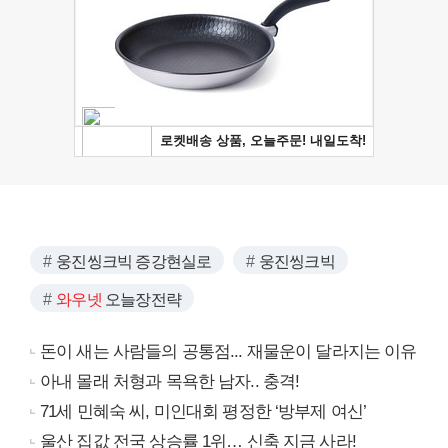
웅진씽크빅 증강현실로
웅진씽크빅
와우넷
오늘장전략
돈이 새는 사람들의 공통점... 재물운이 달라지는 이유
아내 몰래 처형과 목욕한 남자.. 충격!
71세 민혜숙 씨, 미인대회 평정한 ‘방부제 여신’
울산 집값 전국 상승률 1위… 신축 지금 사라!