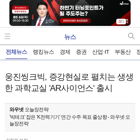
3
/
3
뉴스
홈
전체뉴스
랭킹뉴스
경제
증권
산업·IT
부동산
웅진씽크빅, 증강현실로 펼치는 생생
한 과학교실 'AR사이언스' 출시
와우넷
오늘장전략
'빅테크' 잡은 'K전력기기' 연간 수주 목표 줄상향 - 와우넷 오
늘장전략