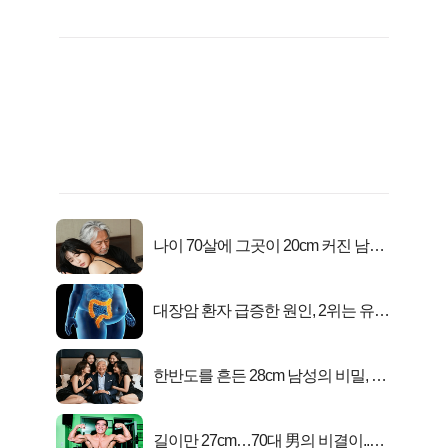
나이 70살에 그곳이 20cm 커진 남자..
충격!
대장암 환자 급증한 원인, 2위는 유산
균 1위는OO..
한반도를 흔든 28cm 남성의 비밀, 매
일 밤 즐거워
길이만 27cm…70대 男의 비결이..충