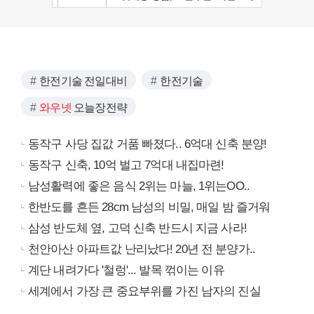
한전기술 전일대비
한전기술
와우넷
오늘장전략
동작구 사당 집값 거품 빠졌다.. 6억대 신축 분양!
동작구 신축, 10억 벌고 7억대 내집마련!
남성활력에 좋은 음식 2위는 마늘, 1위는OO..
한반도를 흔든 28cm 남성의 비밀, 매일 밤 즐거워
삼성 반도체 옆, 고덕 신축 반드시 지금 사라!
천안아산 아파트값 난리났다! 20년 전 분양가..
계단 내려가다 '철렁'... 발목 꺾이는 이유
세계에서 가장 큰 중요부위를 가진 남자의 진실