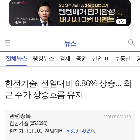
4
/
5
뉴스
홈
전체뉴스
랭킹뉴스
경제
증권
산업·IT
부동산
한전기술, 전일대비 6.86% 상승... 최
근 주가 상승흐름 유지
관련종목
2026-08-08 11:19
한전기술 (052690)
101,900
300
0.29%
현재가
전일대비