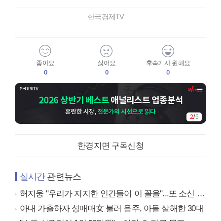
한국경제TV
좋아요
싫어요
후속기사 원해요
0
0
0
3
/
5
한경지면 구독신청
실시간
관련뉴스
허지웅 "우리가 지지한 인간들이 이 꼴을"...또 소신 발언
아내 가출하자 성매매女 불러 음주, 아들 살해한 30대