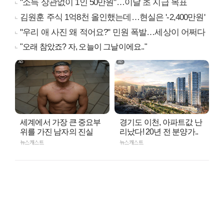
"소득 상관없이 1인 50만원"…이달 초 지급 목표
김원훈 주식 1억8천 올인했는데…현실은 '-2,400만원'
"우리 애 사진 왜 적어요?" 민원 폭발…세상이 어쩌다
"오래 참았죠? 자, 오늘이 그날이에요.."
세계에서 가장 큰 중요부
경기도 이천, 아파트값 난
위를 가진 남자의 진실
리났다! 20년 전 분양가..
뉴스캐스트
뉴스캐스트