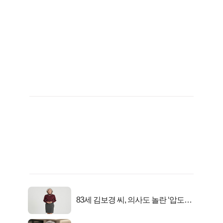
83세 김보경 씨, 의사도 놀란 ‘압도적
피지컬’