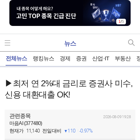
1
/
5
뉴스
홈
전체뉴스
랭킹뉴스
경제
증권
산업·IT
부동산
▶최저 연 2%대 금리로 증권사 미수,
신용 대환대출 OK!
관련종목
2026-08-09 19:28
마음AI (377480)
11,140
110
0.97%
현재가
전일대비