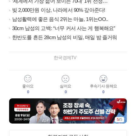
‘세계에서 가장 젊어 보이는 70대’ 1위 선정…
빚 2,000만원 이상, 나라에서 90% 갚아준다!
남성활력에 좋은 음식 2위는 마늘, 1위는OO..
30cm 남성의 고백: “너무 커서 사는 게 행복해요”
한반도를 흔든 28cm 남성의 비밀, 매일 밤 즐거워
한국경제TV
좋아요
싫어요
후속기사 원해요
0
0
0
5
/
5