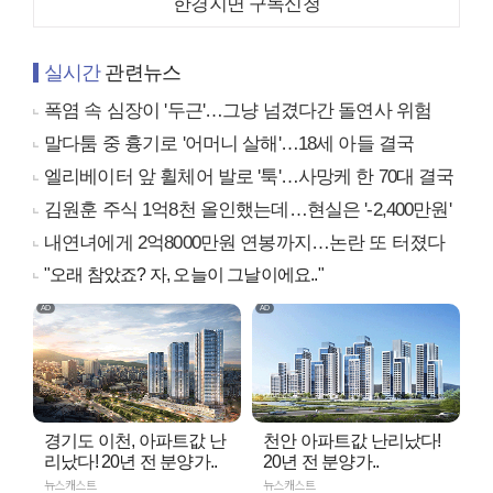
한경지면 구독신청
실시간
관련뉴스
폭염 속 심장이 '두근'…그냥 넘겼다간 돌연사 위험
말다툼 중 흉기로 '어머니 살해'…18세 아들 결국
엘리베이터 앞 휠체어 발로 '툭'…사망케 한 70대 결국
김원훈 주식 1억8천 올인했는데…현실은 '-2,400만원'
내연녀에게 2억8000만원 연봉까지…논란 또 터졌다
"오래 참았죠? 자, 오늘이 그날이에요.."
경기도 이천, 아파트값 난
천안 아파트값 난리났다!
리났다! 20년 전 분양가..
20년 전 분양가..
뉴스캐스트
뉴스캐스트