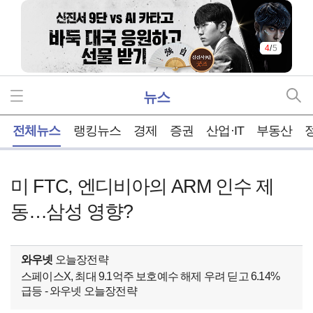
4
/
5
뉴스
홈
전체뉴스
랭킹뉴스
경제
증권
산업·IT
부동산
미 FTC, 엔디비아의 ARM 인수 제
동…삼성 영향?
와우넷
오늘장전략
스페이스X, 최대 9.1억주 보호예수 해제 우려 딛고 6.14%
급등 - 와우넷 오늘장전략