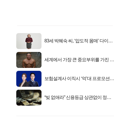
83세 박혜숙 씨, ‘압도적 몸매’ 다이어
트 신 등극
세계에서 가장 큰 중요부위를 가진 남
자의 진실
보험설계사 이직시 ‘억’대 프로모션!
키움에셋!
“빚 없애라” 신용등급 상관없이 정부
서 2억지원!