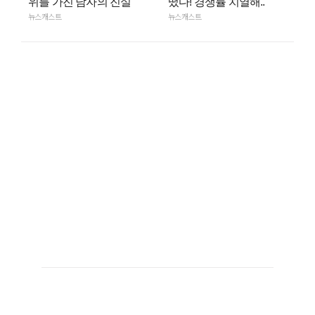
위를 가진 남자의 진실
떴다! 경쟁률 치열해..
뉴스캐스트
뉴스캐스트