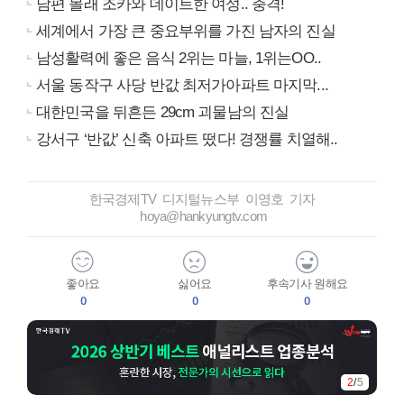
남편 몰래 조카와 데이트한 여성.. 충격!
세계에서 가장 큰 중요부위를 가진 남자의 진실
남성활력에 좋은 음식 2위는 마늘, 1위는OO..
서울 동작구 사당 반값 최저가아파트 마지막...
대한민국을 뒤흔든 29cm 괴물남의 진실
강서구 ‘반값’ 신축 아파트 떴다! 경쟁률 치열해..
한국경제TV 디지털뉴스부 이영호 기자
hoya@hankyungtv.com
좋아요
싫어요
후속기사 원해요
0
0
0
3
/
5