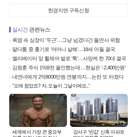
한경지면 구독신청
실시간
관련뉴스
폭염 속 심장이 '두근'…그냥 넘겼다간 돌연사 위험
말다툼 중 흉기로 '어머니 살해'…18세 아들 결국
엘리베이터 앞 휠체어 발로 '툭'…사망케 한 70대 결국
김원훈 주식 1억8천 올인했는데…현실은 '-2,400만원'
내연녀에게 2억8000만원 연봉까지…논란 또 터졌다
"오래 참았죠? 자, 오늘이 그날이에요.."
세계에서 가장 큰 중요부
강서구 ‘반값’ 신축 아파트