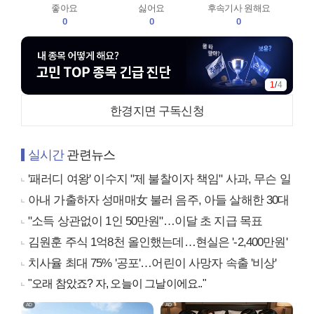
좋아요
싫어요
후속기사 원해요
0
0
0
2
/
4
한경지면 구독신청
실시간
관련뉴스
'패러디 여왕' 이수지 "제 불찰이자 책임" 사과, 무슨 일
아내 가출하자 성매매女 불러 음주, 아들 살해한 30대
"소득 상관없이 1인 50만원"…이달 초 지급 목표
김원훈 주식 1억8천 올인했는데…현실은 '-2,400만원'
치사율 최대 75% '공포'…어린이 사망자 속출 '비상'
"오래 참았죠? 자, 오늘이 그날이에요.."