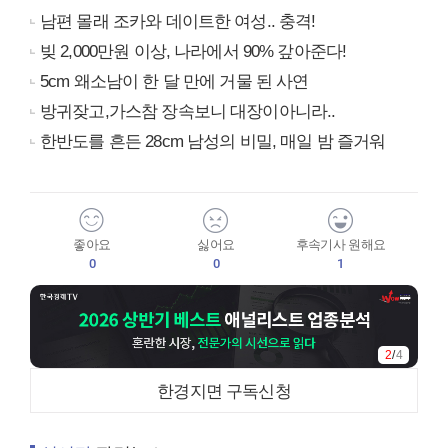
남편 몰래 조카와 데이트한 여성.. 충격!
빚 2,000만원 이상, 나라에서 90% 갚아준다!
5cm 왜소남이 한 달 만에 거물 된 사연
방귀잦고,가스참 장속보니 대장이아니라..
한반도를 흔든 28cm 남성의 비밀, 매일 밤 즐거워
좋아요
싫어요
후속기사 원해요
0
0
1
2
/
4
한경지면 구독신청