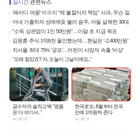
실시간
관련뉴스
'패러디 여왕' 이수지 "제 불찰이자 책임" 사과, 무슨 일
아내 가출하자 성매매女 불러 음주, 아들 살해한 30대
"소득 상관없이 1인 50만원"…이달 초 지급 목표
김원훈 주식 1억8천 올인했는데…현실은 '-2,400만원'
치사율 최대 75% '공포'…어린이 사망자 속출 '비상'
"오래 참았죠? 자, 오늘이 그날이에요.."
금수저의 솔직고백 "명품
한국로또, 8월부터 전국
은 다 여기서.."
민에 1억원씩 준다
뉴스캐스트
뉴스캐스트