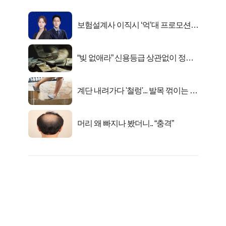
보험설계사 이직시 ‘억’대 프로모션!
키움에셋!
“빚 없애라” 신용등급 상관없이 정부
서 2억지원!
계단 내려가다 '철렁'... 발목 꺾이는 이
유
머리 왜 빠지나 봤더니.. “충격”