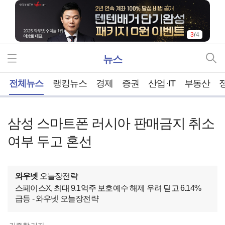
3
/
4
뉴스
홈
전체뉴스
랭킹뉴스
경제
증권
산업·IT
부동산
삼성 스마트폰 러시아 판매금지 취소
여부 두고 혼선
와우넷
오늘장전략
스페이스X, 최대 9.1억주 보호예수 해제 우려 딛고 6.14%
급등 - 와우넷 오늘장전략