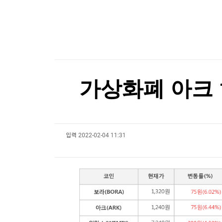
한국경제TV
뉴스홈
[내일 날씨] 40도 안팎 폭염 한풀 꺾인다…낮 최고
머니팜 모닝라이브
증권
굿모닝 작전
금융
[포토+] 박정민, '멋짐 가득한 모습~'
오늘장 뭐사지?
부동산
"나야, '흑백요리사' 시즌3"
[오후5시] 뉴스플러스
사회
온로드 (ON ROAD) 인사이트
글로벌경제
[온에어] 경제전쟁 꾼 시즌3
가상화폐 아크 1
랭킹뉴스
"'흑해 길목' 튀르키예, 선박 피격 늘자 통항 제한"
"'흑해 길목' 튀르키예, 선박 피격 늘자 통항 제한"
입력
2022-02-04 11:31
미네르바아카데미
증권 데이터
스페셜강의
특징주 뉴스
투자/재테크
매매신호 (랭킹100
부동산/세무
투자분석
산업
국내증시
[모집-3기-] 돈버는 트레이딩 투자 북클럽
환율