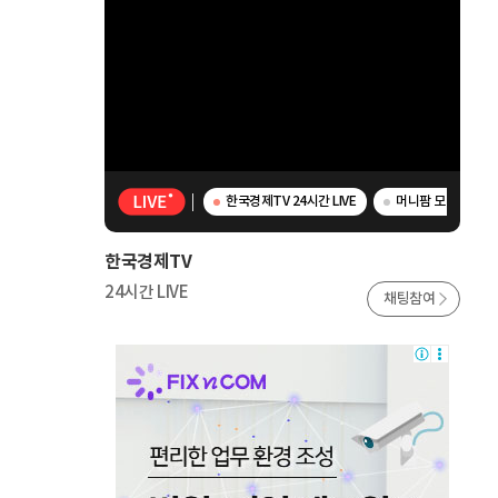
한국경제TV 24시간 LIVE
머니팜 모닝라이브 
한국경제TV
24시간 LIVE
채팅참여