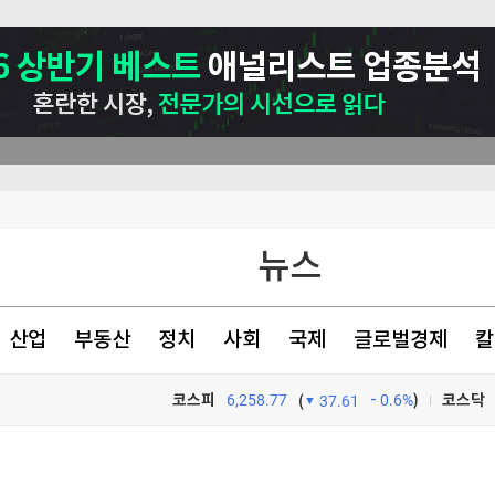
뉴스
산업
부동산
정치
사회
국제
글로벌경제
칼
코스피
6,258.77
0.6%
)
코스닥
(
37.61
TV프로그램
와우
유부남 전 남친이 준 '축의금 300만원'…"받아도 될까요?" 고민에 갑론을박