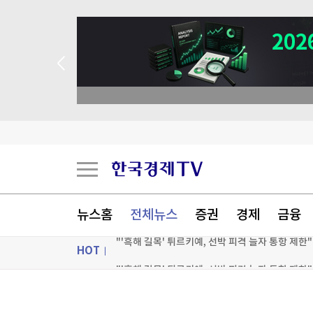
뉴스홈
전체뉴스
증권
경제
금융
HOT
"'흑해 길목' 튀르키예, 선박 피격 늘자 통항 제한"
40도 폭염 드디어 '주춤'…밤에는 여전히 '열대야'
ON AIR
뉴스