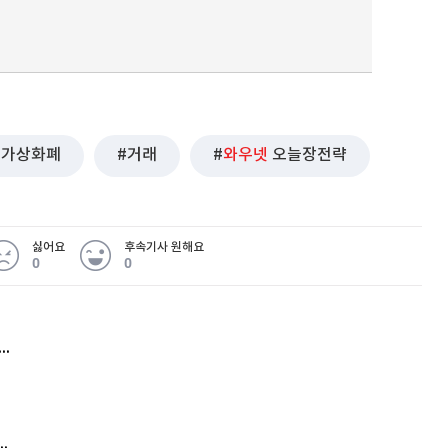
가상화폐
거래
와우넷
오늘장전략
싫어요
후속기사 원해요
0
0
허지웅 "우리가 지지한 인간들이 이 꼴을"...또 소신 발언
김원훈 주식 1억8천 올인했는데…현실은 '-2,400만원'