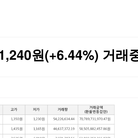
TV홈
무료방송
전체뉴스
기온 34도
증권
파트너스
경제
종목핫라인
추천 상
산업
경제
오늘의 
정치
생활경제
수익후기
국제
기업·CEO
이벤트
칼럼·연재
,240원(+6.44%) 거래
특집방송
전체 프로그램
채널/편성
지역별채널
)
편성표