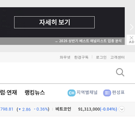
→ 2026 상반기 베스트 애널리스트 업종 분석
와우넷
한경구독
로그인
고객센터
럼·연재
랭킹뉴스
지역별채널
편성표
798.81
0.36%
)
비트코인
91,313,000
(
-0.04%
)
(
2.86
이더리움
2,698,000
(
0.22%
)
넷
주식창