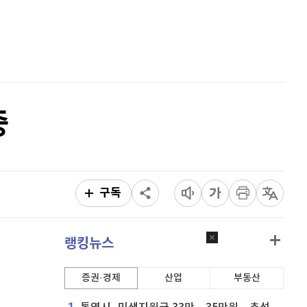
리플
1,458
(
0.97%
)
홈
AI추천
비트코인 캐시
304,100
(
0.6%
)
품
마켓이슈
특징주
이벤트
이오스
896
(
-0.45%
)
비트코인 골드
1,313
(
-763.82%
)
중
퀀텀
929
(
1.42%
)
이더리움 클래식
9,160
(
0.38%
)
비트코인
91,313,000
(
-0.04%
)
구독
랭킹뉴스
증권·경제
산업
부동산
1