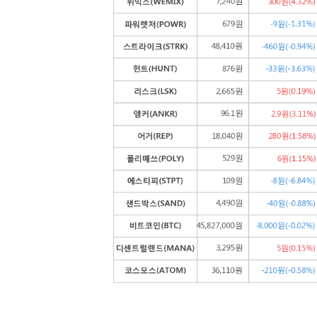
[할인50%] 한·미 투자 올인원 클래스
해외증시