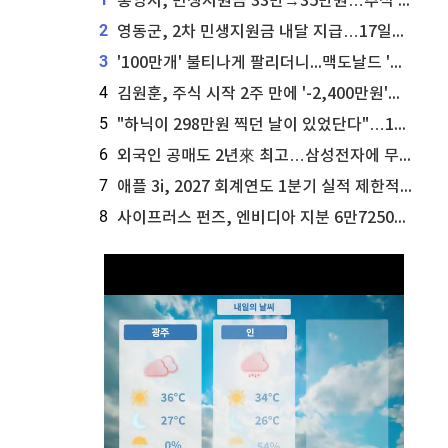
통영시, 민생지원금 33만→35만원…추석 전 푼다
2
영동군, 2차 민생지원금 내달 지급…17일부터 신청 접수
3
'100만개' 불티나게 팔리더니...맥도날드 '충주찰옥수수버거' 돌연 판매 종료
4
김원훈, 주식 시작 2주 만에 '-2,400만원'…"차 한 대 값 날렸다"
5
"하닉이 298만원 찍던 날이 있었단다"…100만 클릭 '전래동화' 정체
6
외국인 공매도 2년來 최고…삼성전자에 무슨일이 [B급기자의 B급리포트]
7
애플 3i, 2027 회계연도 1분기 실적 제한적 검토 통과
8
사이프러스 펀즈, 엔비디아 지분 6만7250주 매각