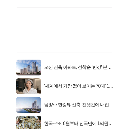
오산 신축 아파트, 선착순 ‘반값’ 분양
시작..
‘세계에서 가장 젊어 보이는 70대’ 1위
선정…
남양주 한강뷰 신축, 전셋값에 내집마
련!
한국로또, 8월부터 전국민에 1억원씩