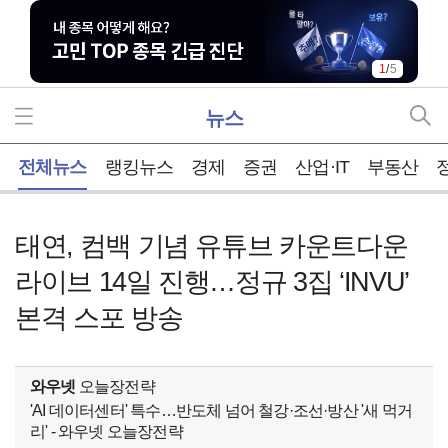
1
/
5
뉴스
홈
전체뉴스
랭킹뉴스
경제
증권
산업·IT
부동산
태연, 컴백 기념 유튜브 카운트다운
라이브 14일 진행…정규 3집 ‘INVU’
본격 스포 방송
와우넷
오늘장전략
'AI 데이터센터' 특수…반도체 넘어 철강·조선·방산 '새 먹거
리' - 와우넷 오늘장전략