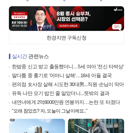
5
/
5
한경지면 구독신청
실시간
관련뉴스
한밤중 신고 받고 출동했더니…5세 여아 '전신 타박상'
말다툼 중 흉기로 '어머니 살해'…18세 아들 결국
편의점 女사장 살해 시도한 30대男...직원·손님이 막아
유독 나만 모기 밥인 줄 알았더니...뜻밖의 결과
내연녀에게 2억8000만원 연봉까지…논란 또 터졌다
"오래 참았죠? 자, 오늘이 그날이에요.."