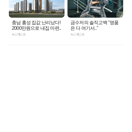
충남 홍성 집값 난리났다!
금수저의 솔직고백 "명품
2000만원으로 내집 마련..
은 다 여기서.."
뉴스캐스트
뉴스캐스트