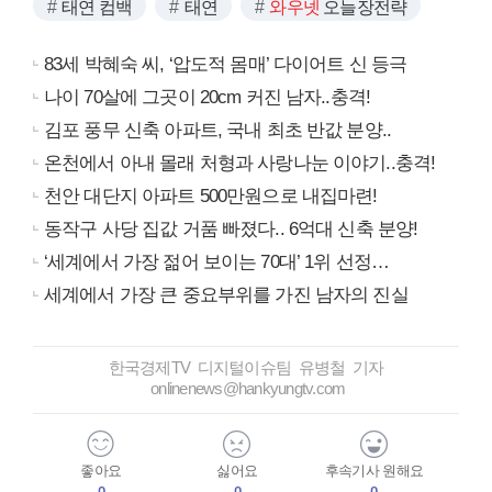
태연 컴백
태연
와우넷
오늘장전략
83세 박혜숙 씨, ‘압도적 몸매’ 다이어트 신 등극
나이 70살에 그곳이 20cm 커진 남자..충격!
김포 풍무 신축 아파트, 국내 최초 반값 분양..
온천에서 아내 몰래 처형과 사랑나눈 이야기..충격!
천안 대단지 아파트 500만원으로 내집마련!
동작구 사당 집값 거품 빠졌다.. 6억대 신축 분양!
‘세계에서 가장 젊어 보이는 70대’ 1위 선정…
세계에서 가장 큰 중요부위를 가진 남자의 진실
한국경제TV 디지털이슈팀 유병철 기자
onlinenews@hankyungtv.com
좋아요
싫어요
후속기사 원해요
0
0
0