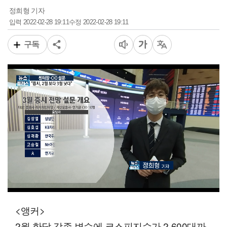
정희형 기자
2022-02-28 19:11
2022-02-28 19:11
입력
수정
구독
00:12
01:24
일반배속
<앵커>
2월 한달 각종 변수에 코스피지수가 2,600대까