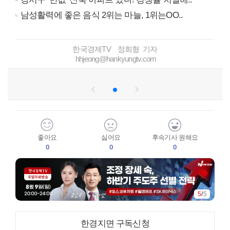
남성활력에 좋은 음식 2위는 마늘, 1위는OO..
한국경제TV 정희형 기자
hhjeong@hankyungtv.com
좋아요
싫어요
후속기사 원해요
0
0
0
5
/
5
한경지면 구독신청