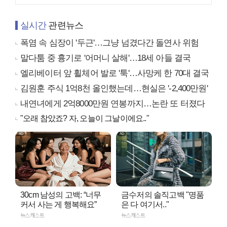
실시간
관련뉴스
폭염 속 심장이 '두근'…그냥 넘겼다간 돌연사 위험
말다툼 중 흉기로 '어머니 살해'…18세 아들 결국
엘리베이터 앞 휠체어 발로 '툭'…사망케 한 70대 결국
김원훈 주식 1억8천 올인했는데…현실은 '-2,400만원'
내연녀에게 2억8000만원 연봉까지…논란 또 터졌다
"오래 참았죠? 자, 오늘이 그날이에요.."
30cm 남성의 고백: “너무
금수저의 솔직고백 "명품
커서 사는 게 행복해요”
은 다 여기서.."
뉴스캐스트
뉴스캐스트