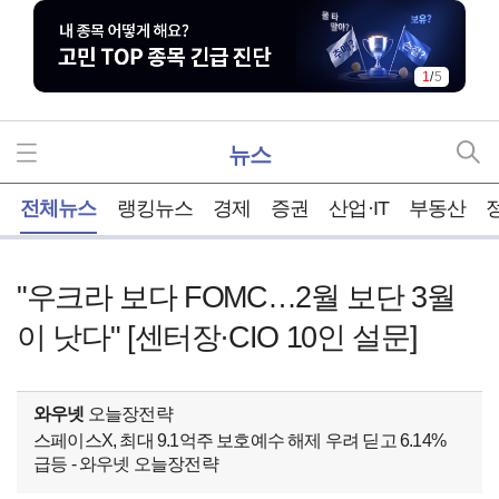
1
/
5
뉴스
홈
전체뉴스
랭킹뉴스
경제
증권
산업·IT
부동산
"우크라 보다 FOMC…2월 보단 3월
이 낫다" [센터장·CIO 10인 설문]
와우넷
오늘장전략
스페이스X, 최대 9.1억주 보호예수 해제 우려 딛고 6.14%
급등 - 와우넷 오늘장전략