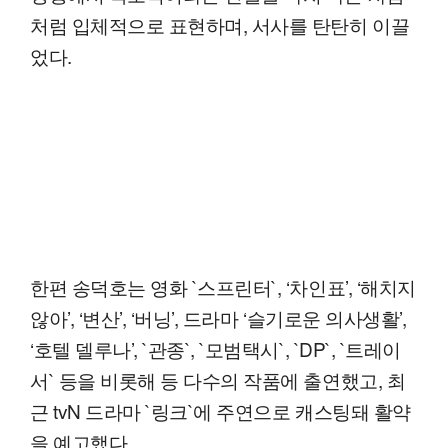
처럼 입체적으로 표현하며, 서사를 탄탄히 이끌
었다.
한편 송덕호는 영화 `스프린터`, ‘차인표’, ‘해치지
않아’, ‘변산’, ‘버닝’, 드라마 ‘슬기로운 의사생활’,
‘호텔 델루나’, `관종`, `모범택시`, `DP`, `트레이
서` 등을 비롯해 등 다수의 작품에 출연했고, 최
근 tvN 드라마 `링크`에 주연으로 캐스팅돼 활약
을 예고했다.