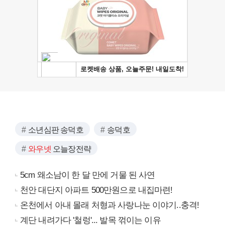
소년심판 송덕호
송덕호
와우넷
오늘장전략
5cm 왜소남이 한 달 만에 거물 된 사연
천안 대단지 아파트 500만원으로 내집마련!
온천에서 아내 몰래 처형과 사랑나눈 이야기..충격!
계단 내려가다 '철렁'... 발목 꺾이는 이유