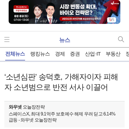
5
/
5
뉴스
홈
전체뉴스
랭킹뉴스
경제
증권
산업·IT
부동산
‘소년심판’ 송덕호, 가해자이자 피해
자 소년범으로 반전 서사 이끌어
와우넷
오늘장전략
스페이스X, 최대 9.1억주 보호예수 해제 우려 딛고 6.14%
급등 - 와우넷 오늘장전략