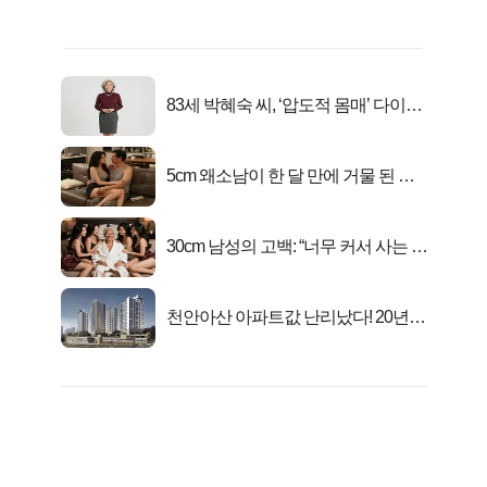
83세 박혜숙 씨, ‘압도적 몸매’ 다이어
트 신 등극
5cm 왜소남이 한 달 만에 거물 된 사
연
30cm 남성의 고백: “너무 커서 사는 게
행복해요”
천안아산 아파트값 난리났다! 20년
전 분양가..