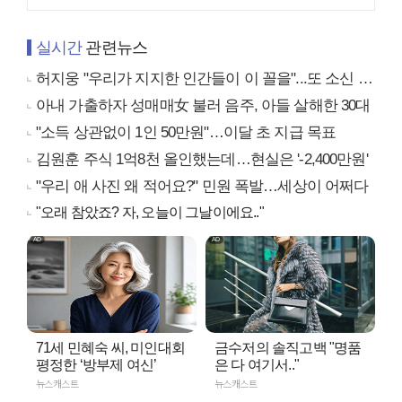
실시간
관련뉴스
허지웅 "우리가 지지한 인간들이 이 꼴을"...또 소신 발언
아내 가출하자 성매매女 불러 음주, 아들 살해한 30대
"소득 상관없이 1인 50만원"…이달 초 지급 목표
김원훈 주식 1억8천 올인했는데…현실은 '-2,400만원'
"우리 애 사진 왜 적어요?" 민원 폭발…세상이 어쩌다
"오래 참았죠? 자, 오늘이 그날이에요.."
71세 민혜숙 씨, 미인대회
금수저의 솔직고백 "명품
평정한 ‘방부제 여신’
은 다 여기서.."
뉴스캐스트
뉴스캐스트