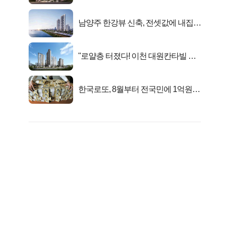
시작..
남양주 한강뷰 신축, 전셋값에 내집마
련!
"로얄층 터졌다! 이천 대원칸타빌 잔
여세대 긴급 공개"
한국로또, 8월부터 전국민에 1억원씩
준다