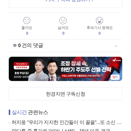
좋아요
싫어요
후속기사 원해요
0
0
0
건의 댓글
0
5
/
5
한경지면 구독신청
실시간
관련뉴스
허지웅 "우리가 지지한 인간들이 이 꼴을"...또 소신 발언