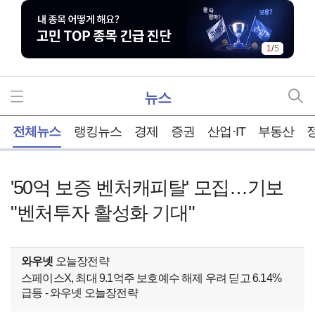
1
/
5
뉴스
홈
전체뉴스
랭킹뉴스
경제
증권
산업·IT
부동산
'50억 보증 벤처캐피탈' 모집…기보
"벤처투자 활성화 기대"
와우넷
오늘장전략
스페이스X, 최대 9.1억주 보호예수 해제 우려 딛고 6.14%
급등 - 와우넷 오늘장전략