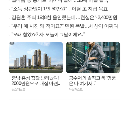
말다툼 중 흉기로 '어머니 살해'…18세 아들 결국
"소득 상관없이 1인 50만원"…이달 초 지급 목표
김원훈 주식 1억8천 올인했는데…현실은 '-2,400만원'
"우리 애 사진 왜 적어요?" 민원 폭발…세상이 어쩌다
"오래 참았죠? 자, 오늘이 그날이에요.."
충남 홍성 집값 난리났다!
금수저의 솔직고백 "명품
2000만원으로 내집 마련..
은 다 여기서.."
뉴스캐스트
뉴스캐스트