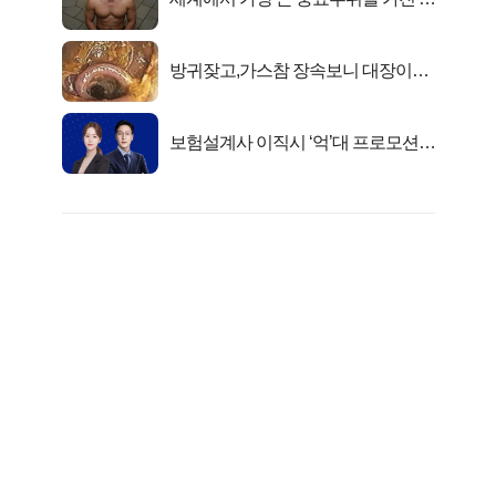
자의 진실
방귀잦고,가스참 장속보니 대장이아
니라..
보험설계사 이직시 ‘억’대 프로모션!
키움에셋!