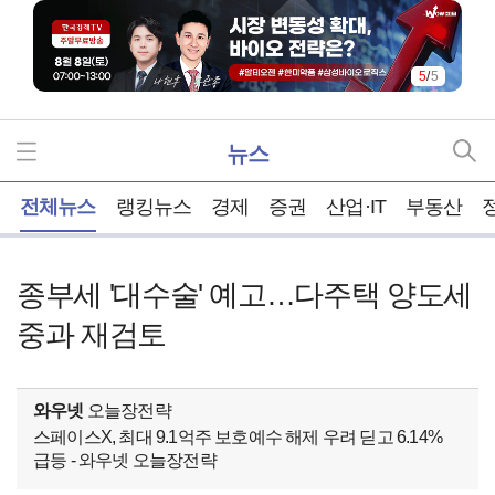
5
/
5
뉴스
홈
전체뉴스
랭킹뉴스
경제
증권
산업·IT
부동산
종부세 '대수술' 예고…다주택 양도세
중과 재검토
와우넷
오늘장전략
스페이스X, 최대 9.1억주 보호예수 해제 우려 딛고 6.14%
급등 - 와우넷 오늘장전략