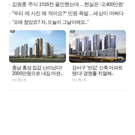
김원훈 주식 1억8천 올인했는데…현실은 '-2,400만원'
"우리 애 사진 왜 적어요?" 민원 폭발…세상이 어쩌다
"오래 참았죠? 자, 오늘이 그날이에요.."
충남 홍성 집값 난리났다!
강서구 ‘반값’ 신축 아파트
2000만원으로 내집 마련..
떴다! 경쟁률 치열해..
뉴스캐스트
뉴스캐스트