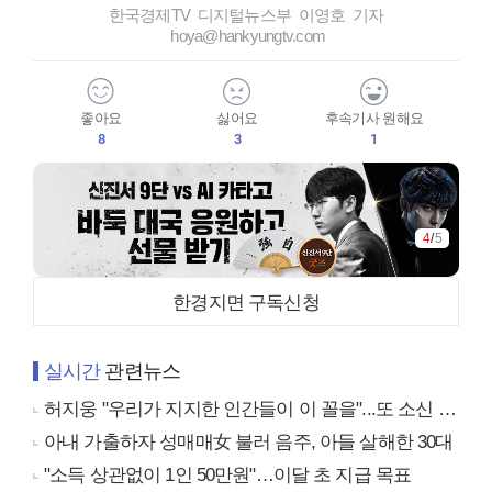
한국경제TV 디지털뉴스부 이영호 기자
hoya@hankyungtv.com
좋아요
싫어요
후속기사 원해요
8
3
1
4
/
5
한경지면 구독신청
실시간
관련뉴스
허지웅 "우리가 지지한 인간들이 이 꼴을"...또 소신 발언
아내 가출하자 성매매女 불러 음주, 아들 살해한 30대
"소득 상관없이 1인 50만원"…이달 초 지급 목표