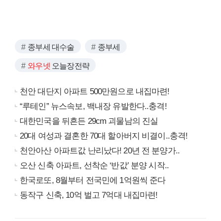
종부세 대수술
종부세
와우넷
오늘장전략
천안 대단지 아파트 500만원으로 내집마련!
“루테인” 뉴스속보, 백내장 유발한다..충격!
대한민국을 뒤흔든 29cm 괴물남의 진실
20대 여성과 결혼한 70대 할아버지 비결이..충격!
천안아산 아파트값 난리났다! 20년 전 분양가..
오산 신축 아파트, 선착순 ‘반값’ 분양 시작..
한국로또, 8월부터 전국민에 1억원씩 준다
동작구 신축, 10억 벌고 7억대 내집마련!