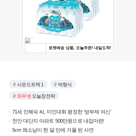
사운드트랙 1
박형식
와우넷
오늘장전략
71세 민혜숙 씨, 미인대회 평정한 ‘방부제 여신’
천안 대단지 아파트 500만원으로 내집마련!
5cm 왜소남이 한 달 만에 거물 된 사연