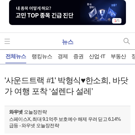
1
/
5
뉴스
홈
전체뉴스
랭킹뉴스
경제
증권
산업·IT
부동산
'사운드트랙 #1' 박형식♥한소희, 바닷
가 여행 포착 ‘설렌다 설레’
와우넷
오늘장전략
스페이스X, 최대 9.1억주 보호예수 해제 우려 딛고 6.14%
급등 - 와우넷 오늘장전략