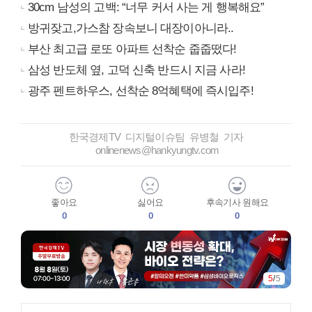
30cm 남성의 고백: “너무 커서 사는 게 행복해요”
방귀잦고,가스참 장속보니 대장이아니라..
부산 최고급 로또 아파트 선착순 줍줍떴다!
삼성 반도체 옆, 고덕 신축 반드시 지금 사라!
광주 펜트하우스, 선착순 8억혜택에 즉시입주!
한국경제TV 디지털이슈팀 유병철 기자
onlinenews@hankyungtv.com
좋아요
싫어요
후속기사 원해요
0
0
0
5
/
5