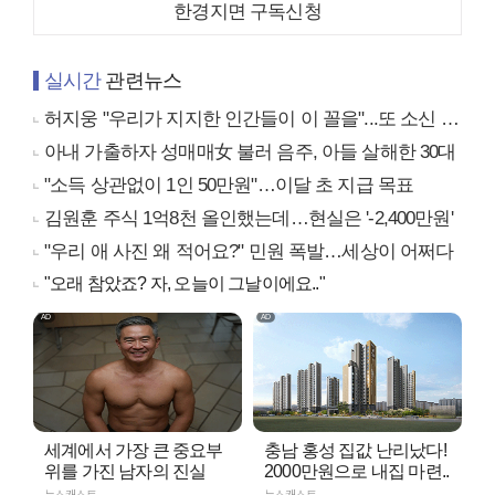
한경지면 구독신청
실시간
관련뉴스
허지웅 "우리가 지지한 인간들이 이 꼴을"...또 소신 발언
아내 가출하자 성매매女 불러 음주, 아들 살해한 30대
"소득 상관없이 1인 50만원"…이달 초 지급 목표
김원훈 주식 1억8천 올인했는데…현실은 '-2,400만원'
"우리 애 사진 왜 적어요?" 민원 폭발…세상이 어쩌다
"오래 참았죠? 자, 오늘이 그날이에요.."
세계에서 가장 큰 중요부
충남 홍성 집값 난리났다!
위를 가진 남자의 진실
2000만원으로 내집 마련..
뉴스캐스트
뉴스캐스트