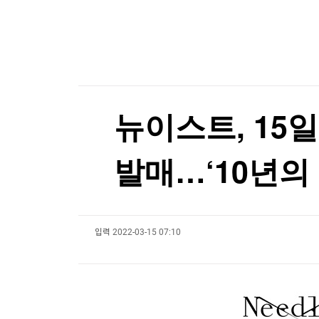
한국경제TV
뉴스홈
머니팜 모닝라이브
증권
굿모닝 작전
금융
오늘장 뭐사지?
부동산
[오후5시] 뉴스플러스
사회
온로드 (ON ROAD) 인사이트
글로벌경제
뉴이스트, 15일 
랭킹뉴스
발매…‘10년의
미네르바아카데미
증권 데이터
입력
2022-03-15 07:10
스페셜강의
특징주 뉴스
투자/재테크
매매신호 (랭킹100
부동산/세무
투자분석
산업
국내증시
[모집-3기-] 돈버는 트레이딩 투자 북클럽
환율