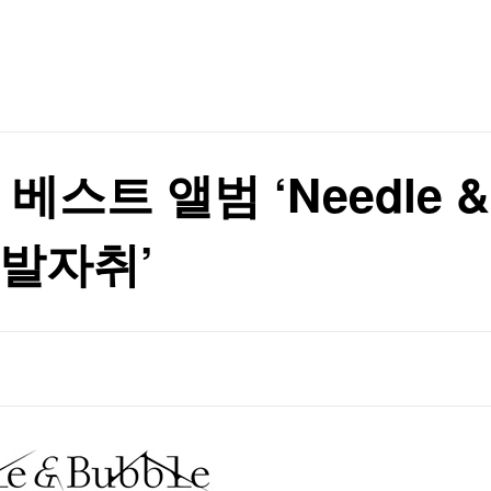
TV홈
무료방송
전체뉴스
증권
파트너스
경제
종목핫라인
추천 상
산업
경제
오늘의 
정치
생활경제
수익후기
국제
기업·CEO
이벤트
칼럼·연재
베스트 앨범 ‘Needle & 
특집방송
전체 프로그램
 발자취’
채널/편성
지역별채널
)
편성표