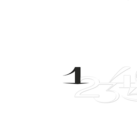
[할인50%] 한·미 투자 올인원 클래스
해외증시