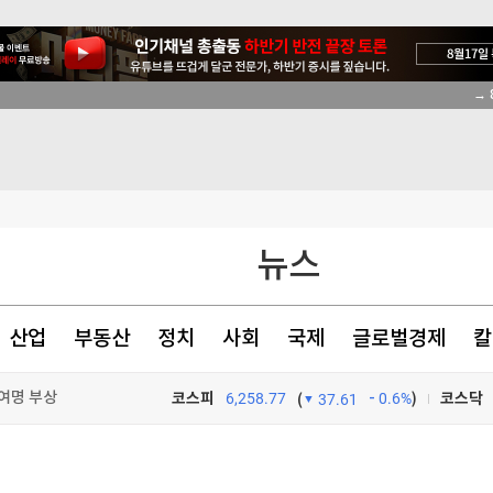
여명 부상
→ 
 걸그룹 최고"
 면담
'이 됐나
뉴스
산업
부동산
정치
사회
국제
글로벌경제
칼
여명 부상
코스피
6,258.77
0.6%
)
코스닥
(
37.61
여명 부상
TV프로그램
와우