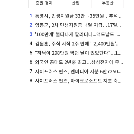
증권·경제
산업
부동산
1
통영시, 민생지원금 33만→35만원…추석 전 푼다
2
영동군, 2차 민생지원금 내달 지급…17일부터 신청 접수
3
'100만개' 불티나게 팔리더니...맥도날드 '충주찰옥수수버거' 돌연 판매 종료
4
김원훈, 주식 시작 2주 만에 '-2,400만원'…"차 한 대 값 날렸다"
5
"하닉이 298만원 찍던 날이 있었단다"…100만 클릭 '전래동화' 정체
6
외국인 공매도 2년來 최고…삼성전자에 무슨일이 [B급기자의 B급리포트]
7
사이프러스 펀즈, 엔비디아 지분 6만7250주 매각
8
사이프러스 펀즈, 마이크로소프트 지분 축소...3만3천 주 매각