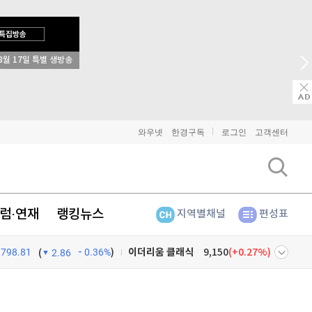
비트코인
91,409,000
(
0.07%
)
8월 17일 특별 생방송
이더리움
2,695,000
(
0.11%
)
리플
1,454
(
0.69%
)
비트코인 캐시
304,600
(
0.76%
)
와우넷
한경구독
로그인
고객센터
이오스
896
(
-0.45%
)
비트코인 골드
1,313
(
-763.82%
)
럼·연재
랭킹뉴스
지역별채널
편성표
퀀텀
923
(
0.76%
)
798.81
0.36%
)
이더리움 클래식
9,150
(
0.27%
)
(
2.86
비트코인
91,409,000
(
0.07%
)
넷
주식창