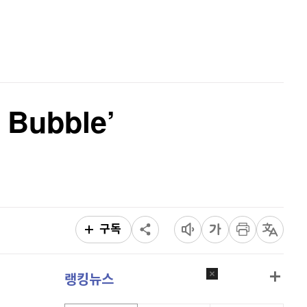
홈
AI추천
품
마켓이슈
특징주
이벤트
Bubble’
구독
랭킹뉴스