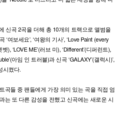
곡에 신곡 2곡을 더해 총 10개의 트랙으로 앨범을
요’, ‘여왕의 기사’, ‘Love Paint (every
벳벳), ‘LOVE ME’(러브 미), ‘Different’(디퍼런트),
퀀텀
’m in Trouble’(아임 인 트러블)과 신곡 ‘GALAXY’(갤럭시)’,
이더리움 클래식
9
완성시켰다.
트곡들 중 팬들에게 가장 의미 있는 곡을 직접 엄
과는 또 다른 감성을 전했고 신곡에는 새로운 시