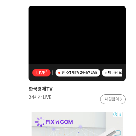
한국경제TV 24시간 LIVE
머니팜 모닝라이브 
한국경제TV
24시간 LIVE
채팅참여