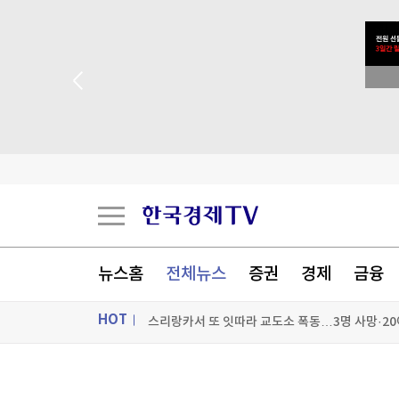
스리랑카서 또 잇따라 교도소 폭동…3명 사망·20
블랙핑크 10년, 멤버 합산 순자산 1975억…"K팝
 꽝 없는 룰렛 이벤트
'윤석열 탄핵 반대' 손현보 목사, 美 트럼프 대통령
[테크톡노트] 폴드는 어떻게 '아재폰'에서 'MZ폰
[포토+] 박정민, '멋짐 가득한 모습~'
"나야, '흑백요리사' 시즌3"
뉴스홈
전체뉴스
증권
경제
금융
[온에어] 몸쓸이야기
HOT
스리랑카서 또 잇따라 교도소 폭동…3명 사망·20
스리랑카서 또 잇따라 교도소 폭동…3명 사망·20
ON AIR
뉴스