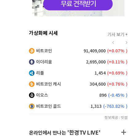
가상화폐 시세
기사 보기 +
923
(
0.76%
)
비트코인
91,409,000
(
0.07%
)
,150
(
0.27%
)
이더리움
2,695,000
(
0.11%
)
리플
1,454
(
0.69%
)
비트코인 캐시
304,600
(
0.76%
)
이오스
896
(
-0.45%
)
비트코인 골드
1,313
(
-763.82%
)
정보제공 : 빗썸
'한경TV LIVE'
온라인에서 만나는