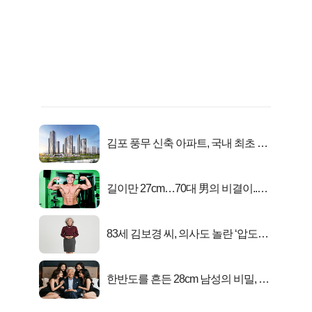
김포 풍무 신축 아파트, 국내 최초 반
값 분양..
길이만 27cm…70대 男의 비결이..충
격!
83세 김보경 씨, 의사도 놀란 ‘압도적
피지컬’
한반도를 흔든 28cm 남성의 비밀, 매
일 밤 즐거워