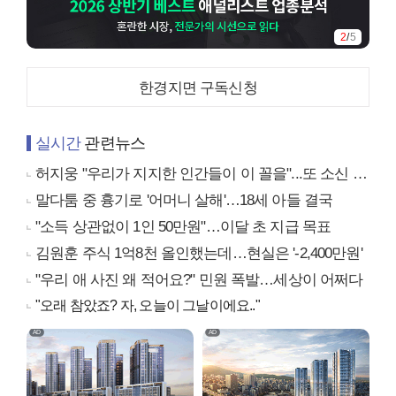
2
/
5
한경지면 구독신청
실시간
관련뉴스
허지웅 "우리가 지지한 인간들이 이 꼴을"...또 소신 발언
말다툼 중 흉기로 '어머니 살해'…18세 아들 결국
"소득 상관없이 1인 50만원"…이달 초 지급 목표
김원훈 주식 1억8천 올인했는데…현실은 '-2,400만원'
"우리 애 사진 왜 적어요?" 민원 폭발…세상이 어쩌다
"오래 참았죠? 자, 오늘이 그날이에요.."