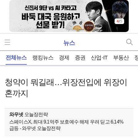
4
/
5
뉴스
홈
전체뉴스
랭킹뉴스
경제
증권
산업·IT
부동산
청약이 뭐길래…위장전입에 위장이
혼까지
와우넷
오늘장전략
스페이스X, 최대 9.1억주 보호예수 해제 우려 딛고 6.14%
급등 - 와우넷 오늘장전략