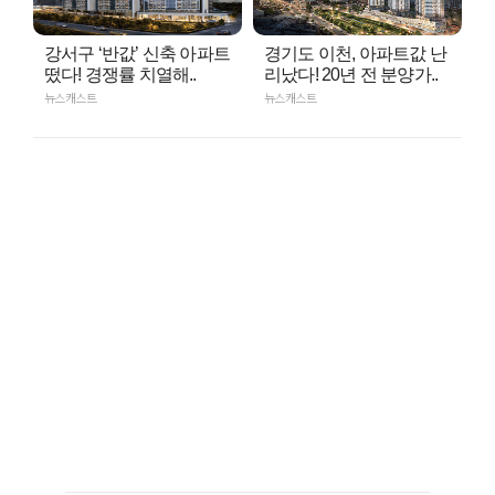
강서구 ‘반값’ 신축 아파트
경기도 이천, 아파트값 난
떴다! 경쟁률 치열해..
리났다! 20년 전 분양가..
뉴스캐스트
뉴스캐스트