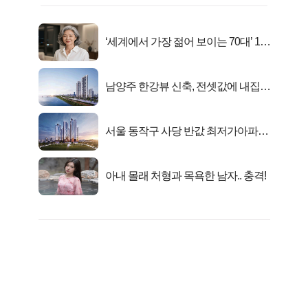
‘세계에서 가장 젊어 보이는 70대’ 1위
선정…
남양주 한강뷰 신축, 전셋값에 내집마
련!
서울 동작구 사당 반값 최저가아파트
마지막...
아내 몰래 처형과 목욕한 남자.. 충격!