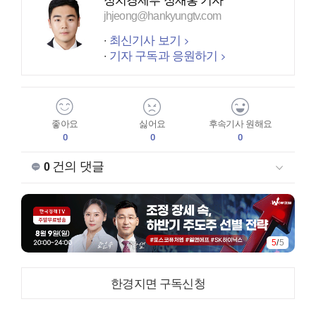
정치경제부 정재홍 기자
jhjeong@hankyungtv.com
최신기사 보기
기자 구독과 응원하기
좋아요
싫어요
후속기사 원해요
0
0
0
건의 댓글
0
5
/
5
한경지면 구독신청