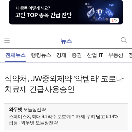
1
/
5
뉴스
홈
전체뉴스
랭킹뉴스
경제
증권
산업·IT
부동산
식약처, JW중외제약 '악템라' 코로나
치료제 긴급사용승인
와우넷
오늘장전략
스페이스X, 최대 9.1억주 보호예수 해제 우려 딛고 6.14%
급등 - 와우넷 오늘장전략