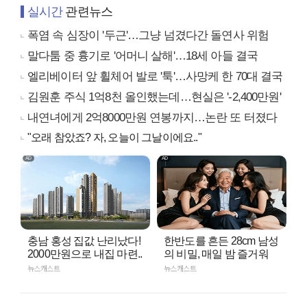
실시간
관련뉴스
폭염 속 심장이 '두근'…그냥 넘겼다간 돌연사 위험
말다툼 중 흉기로 '어머니 살해'…18세 아들 결국
엘리베이터 앞 휠체어 발로 '툭'…사망케 한 70대 결국
김원훈 주식 1억8천 올인했는데…현실은 '-2,400만원'
내연녀에게 2억8000만원 연봉까지…논란 또 터졌다
"오래 참았죠? 자, 오늘이 그날이에요.."
충남 홍성 집값 난리났다!
한반도를 흔든 28cm 남성
2000만원으로 내집 마련..
의 비밀, 매일 밤 즐거워
뉴스캐스트
뉴스캐스트