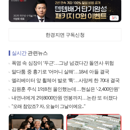
4
/
5
한경지면 구독신청
실시간
관련뉴스
폭염 속 심장이 '두근'…그냥 넘겼다간 돌연사 위험
말다툼 중 흉기로 '어머니 살해'…18세 아들 결국
엘리베이터 앞 휠체어 발로 '툭'…사망케 한 70대 결국
김원훈 주식 1억8천 올인했는데…현실은 '-2,400만원'
내연녀에게 2억8000만원 연봉까지…논란 또 터졌다
"오래 참았죠? 자, 오늘이 그날이에요.."