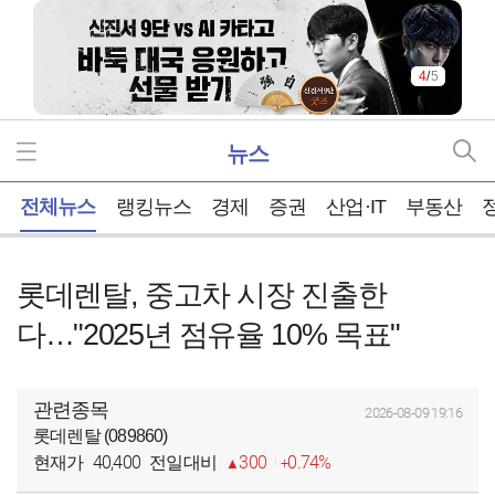
5
/
5
뉴스
홈
전체뉴스
랭킹뉴스
경제
증권
산업·IT
부동산
롯데렌탈, 중고차 시장 진출한
다…"2025년 점유율 10% 목표"
관련종목
2026-08-09 19:16
롯데렌탈 (089860)
40,400
300
0.74%
현재가
전일대비