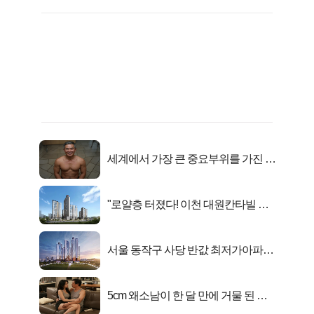
세계에서 가장 큰 중요부위를 가진 남
자의 진실
"로얄층 터졌다! 이천 대원칸타빌 잔
여세대 긴급 공개"
서울 동작구 사당 반값 최저가아파트
마지막...
5cm 왜소남이 한 달 만에 거물 된 사
연