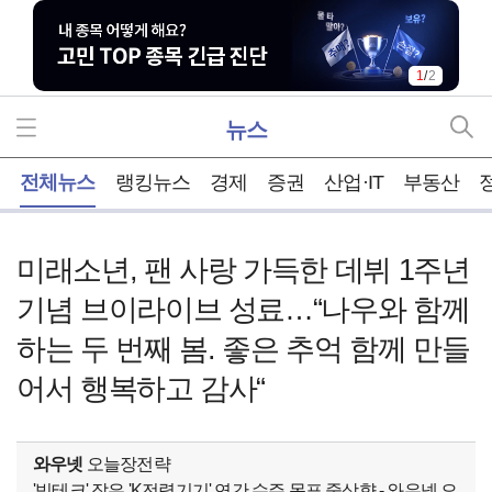
1
/
2
뉴스
홈
전체뉴스
랭킹뉴스
경제
증권
산업·IT
부동산
미래소년, 팬 사랑 가득한 데뷔 1주년
기념 브이라이브 성료…“나우와 함께
하는 두 번째 봄. 좋은 추억 함께 만들
어서 행복하고 감사“
와우넷
오늘장전략
'빅테크' 잡은 'K전력기기' 연간 수주 목표 줄상향 - 와우넷 오