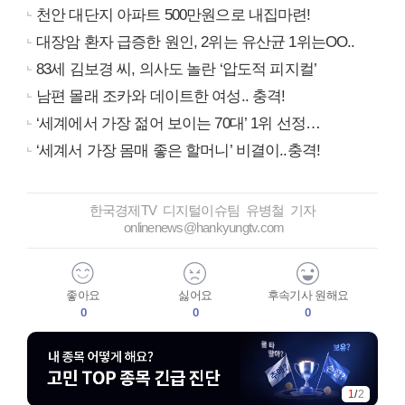
천안 대단지 아파트 500만원으로 내집마련!
대장암 환자 급증한 원인, 2위는 유산균 1위는OO..
83세 김보경 씨, 의사도 놀란 ‘압도적 피지컬’
남편 몰래 조카와 데이트한 여성.. 충격!
‘세계에서 가장 젊어 보이는 70대’ 1위 선정…
‘세계서 가장 몸매 좋은 할머니’ 비결이..충격!
한국경제TV 디지털이슈팀 유병철 기자
onlinenews@hankyungtv.com
좋아요
싫어요
후속기사 원해요
0
0
0
1
/
2