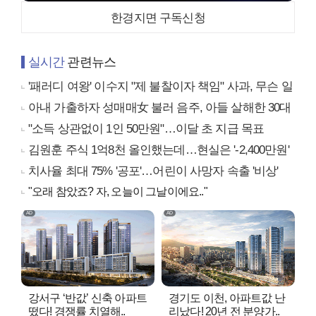
한경지면 구독신청
실시간
관련뉴스
'패러디 여왕' 이수지 "제 불찰이자 책임" 사과, 무슨 일
아내 가출하자 성매매女 불러 음주, 아들 살해한 30대
"소득 상관없이 1인 50만원"…이달 초 지급 목표
김원훈 주식 1억8천 올인했는데…현실은 '-2,400만원'
치사율 최대 75% '공포'…어린이 사망자 속출 '비상'
"오래 참았죠? 자, 오늘이 그날이에요.."
강서구 ‘반값’ 신축 아파트
경기도 이천, 아파트값 난
떴다! 경쟁률 치열해..
리났다! 20년 전 분양가..