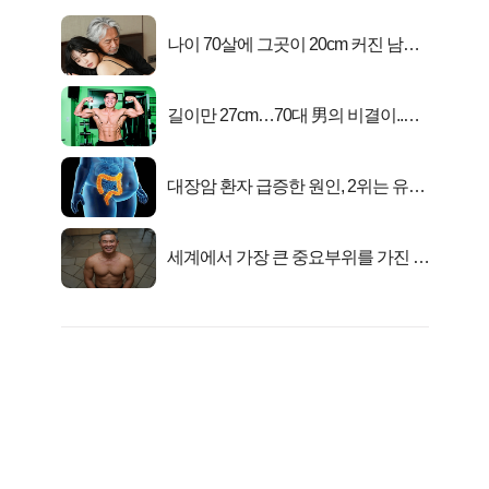
나이 70살에 그곳이 20cm 커진 남자..
충격!
길이만 27cm…70대 男의 비결이..충
격!
대장암 환자 급증한 원인, 2위는 유산
균 1위는OO..
세계에서 가장 큰 중요부위를 가진 남
자의 진실