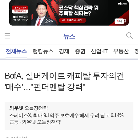
1
/
4
뉴스
홈
전체뉴스
랭킹뉴스
경제
증권
산업·IT
부동산
BofA, 실버게이트 캐피탈 투자의견
'매수'…"펀더멘탈 강력"
와우넷
오늘장전략
스페이스X, 최대 9.1억주 보호예수 해제 우려 딛고 6.14%
급등 - 와우넷 오늘장전략