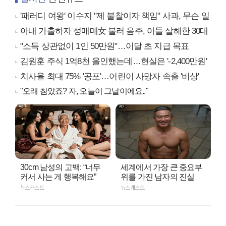
'패러디 여왕' 이수지 "제 불찰이자 책임" 사과, 무슨 일
아내 가출하자 성매매女 불러 음주, 아들 살해한 30대
"소득 상관없이 1인 50만원"…이달 초 지급 목표
김원훈 주식 1억8천 올인했는데…현실은 '-2,400만원'
치사율 최대 75% '공포'…어린이 사망자 속출 '비상'
"오래 참았죠? 자, 오늘이 그날이에요.."
30cm 남성의 고백: “너무
세계에서 가장 큰 중요부
커서 사는 게 행복해요”
위를 가진 남자의 진실
뉴스캐스트
뉴스캐스트