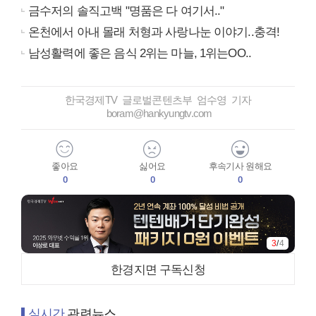
금수저의 솔직고백 "명품은 다 여기서.."
온천에서 아내 몰래 처형과 사랑나눈 이야기..충격!
남성활력에 좋은 음식 2위는 마늘, 1위는OO..
한국경제TV 글로벌콘텐츠부 엄수영 기자
boram@hankyungtv.com
좋아요
싫어요
후속기사 원해요
0
0
0
4
/
4
한경지면 구독신청
실시간
관련뉴스