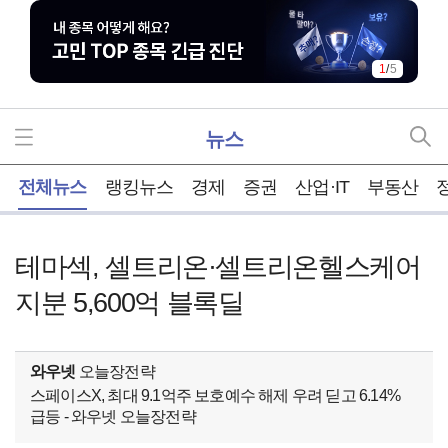
1
/
5
뉴스
홈
전체뉴스
랭킹뉴스
경제
증권
산업·IT
부동산
테마섹, 셀트리온·셀트리온헬스케어
지분 5,600억 블록딜
와우넷
오늘장전략
스페이스X, 최대 9.1억주 보호예수 해제 우려 딛고 6.14%
급등 - 와우넷 오늘장전략