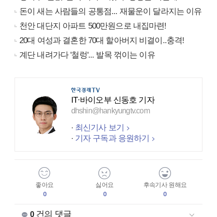
돈이 새는 사람들의 공통점... 재물운이 달라지는 이유
천안 대단지 아파트 500만원으로 내집마련!
20대 여성과 결혼한 70대 할아버지 비결이..충격!
계단 내려가다 '철렁'... 발목 꺾이는 이유
IT·바이오부 신동호 기자
dhshin@hankyungtv.com
최신기사 보기
기자 구독과 응원하기
좋아요
싫어요
후속기사 원해요
0
0
0
건의 댓글
0