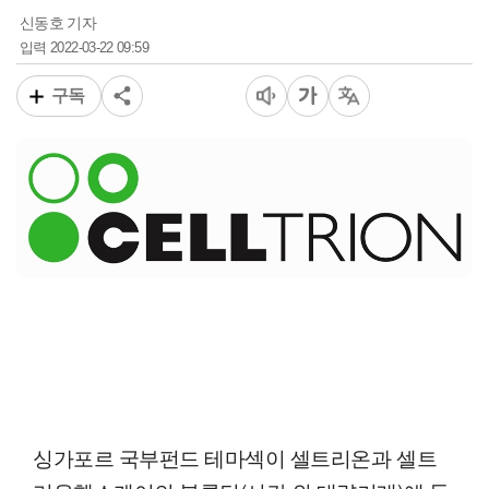
신동호 기자
2022-03-22 09:59
입력
구독
싱가포르 국부펀드 테마섹이 셀트리온과 셀트