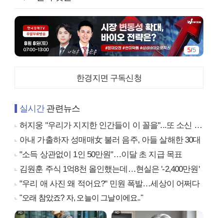
5
/
5
한경지면 구독신청
실시간
관련뉴스
허지웅 "우리가 지지한 인간들이 이 꼴을"...또 소신 발언
아내 가출하자 성매매女 불러 음주, 아들 살해한 30대
"소득 상관없이 1인 50만원"…이달 초 지급 목표
김원훈 주식 1억8천 올인했는데…현실은 '-2,400만원'
"우리 애 사진 왜 적어요?" 민원 폭발…세상이 어쩌다
"오래 참았죠? 자, 오늘이 그날이에요.."