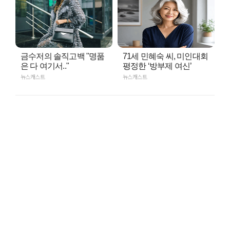
금수저의 솔직고백 "명품
71세 민혜숙 씨, 미인대회
은 다 여기서.."
평정한 ‘방부제 여신’
뉴스캐스트
뉴스캐스트