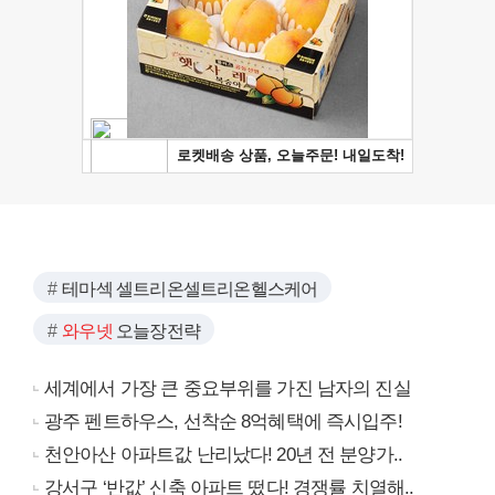
테마섹 셀트리온셀트리온헬스케어
와우넷
오늘장전략
세계에서 가장 큰 중요부위를 가진 남자의 진실
광주 펜트하우스, 선착순 8억혜택에 즉시입주!
천안아산 아파트값 난리났다! 20년 전 분양가..
강서구 ‘반값’ 신축 아파트 떴다! 경쟁률 치열해..