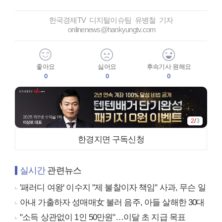
한국경제TV 디지털이슈팀 유병철 기자
onlinenews@hankyungtv.com
좋아요
싫어요
후속기사 원해요
0
0
0
2
/
3
한경지면 구독신청
실시간
관련뉴스
'패러디 여왕' 이수지 "제 불찰이자 책임" 사과, 무슨 일
아내 가출하자 성매매女 불러 음주, 아들 살해한 30대
"소득 상관없이 1인 50만원"…이달 초 지급 목표