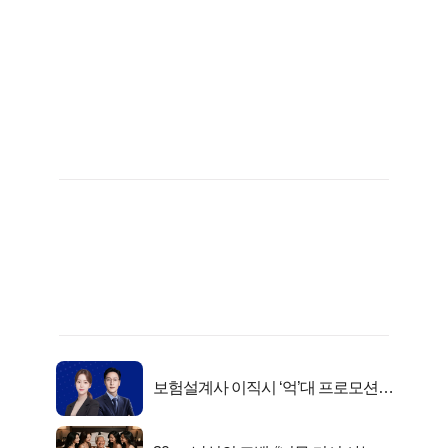
보험설계사 이직시 ‘억’대 프로모션!
키움에셋!