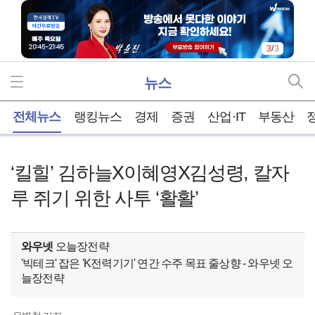
3
/
3
뉴스
홈
전체뉴스
랭킹뉴스
경제
증권
산업·IT
부동산
‘킬힐’ 김하늘X이혜영X김성령, 칼자
루 쥐기 위한 사투 ‘활활’
와우넷
오늘장전략
'빅테크' 잡은 'K전력기기' 연간 수주 목표 줄상향 - 와우넷 오
늘장전략