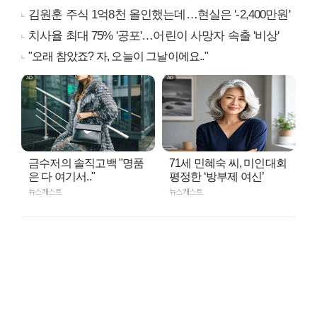
김원훈 주식 1억8천 올인했는데…현실은 '-2,400만원'
치사율 최대 75% '공포'…어린이 사망자 속출 '비상'
"오래 참았죠? 자, 오늘이 그날이에요.."
금수저의 솔직고백 "명품
71세 민혜숙 씨, 미인대회
은 다 여기서.."
평정한 ‘방부제 여신’
뉴스캐스트
뉴스캐스트