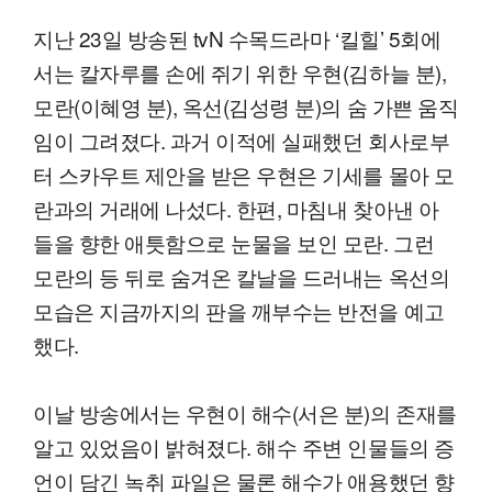
지난 23일 방송된 tvN 수목드라마 ‘킬힐’ 5회에
서는 칼자루를 손에 쥐기 위한 우현(김하늘 분),
모란(이혜영 분), 옥선(김성령 분)의 숨 가쁜 움직
임이 그려졌다. 과거 이적에 실패했던 회사로부
터 스카우트 제안을 받은 우현은 기세를 몰아 모
란과의 거래에 나섰다. 한편, 마침내 찾아낸 아
들을 향한 애틋함으로 눈물을 보인 모란. 그런
모란의 등 뒤로 숨겨온 칼날을 드러내는 옥선의
모습은 지금까지의 판을 깨부수는 반전을 예고
했다.
이날 방송에서는 우현이 해수(서은 분)의 존재를
알고 있었음이 밝혀졌다. 해수 주변 인물들의 증
언이 담긴 녹취 파일은 물론 해수가 애용했던 향