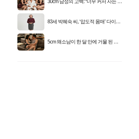
30cm 남성의 고백: “너무 커서 사는 게
행복해요”
83세 박혜숙 씨, ‘압도적 몸매’ 다이어
트 신 등극
5cm 왜소남이 한 달 만에 거물 된 사
연