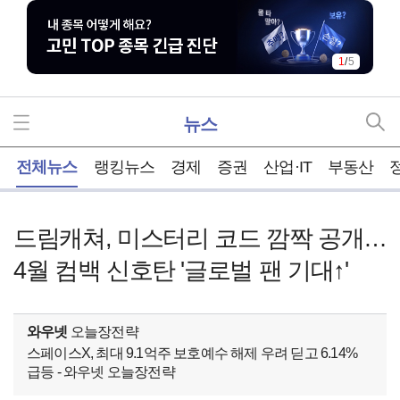
1
/
5
뉴스
홈
전체뉴스
랭킹뉴스
경제
증권
산업·IT
부동산
드림캐쳐, 미스터리 코드 깜짝 공개…
4월 컴백 신호탄 '글로벌 팬 기대↑'
와우넷
오늘장전략
스페이스X, 최대 9.1억주 보호예수 해제 우려 딛고 6.14%
급등 - 와우넷 오늘장전략