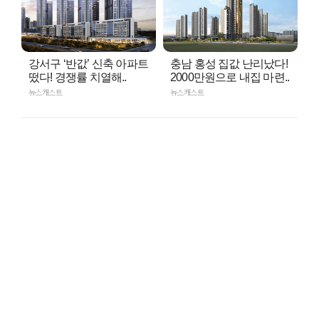
강서구 ‘반값’ 신축 아파트
충남 홍성 집값 난리났다!
떴다! 경쟁률 치열해..
2000만원으로 내집 마련..
뉴스캐스트
뉴스캐스트