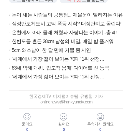
돈이 새는 사람들의 공통점... 재물운이 달라지는 이유
삼성반도체도시 고덕 폭등 시작? 대장단지로 몰린다!
온천에서 아내 몰래 처형과 사랑나눈 이야기..충격!
한반도를 흔든 28cm 남성의 비밀, 매일 밤 즐거워
5cm 왜소남이 한 달 만에 거물 된 사연
‘세계에서 가장 젊어 보이는 70대’ 1위 선정…
83세 박혜숙 씨, ‘압도적 몸매’ 다이어트 신 등극
‘세계에서 가장 젊어 보이는 70대’ 1위 선정…
한국경제TV 디지털이슈팀 유병철 기자
onlinenews@hankyungtv.com
좋아요
싫어요
후속기사 원해요
0
0
0