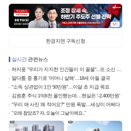
5
/
5
한경지면 구독신청
실시간
관련뉴스
허지웅 "우리가 지지한 인간들이 이 꼴을"...또 소신 발언
말다툼 중 흉기로 '어머니 살해'…18세 아들 결국
"소득 상관없이 1인 50만원"…이달 초 지급 목표
김원훈 주식 1억8천 올인했는데…현실은 '-2,400만원'
"우리 애 사진 왜 적어요?" 민원 폭발…세상이 어쩌다
"오래 참았죠? 자, 오늘이 그날이에요.."