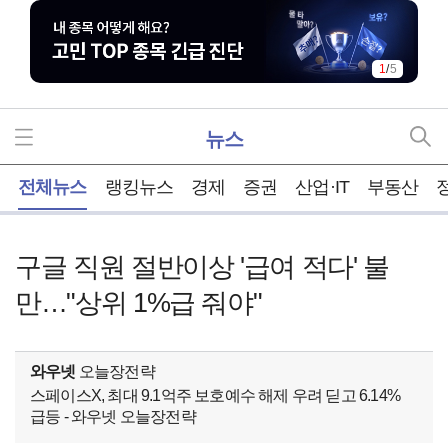
1
/
5
뉴스
홈
전체뉴스
랭킹뉴스
경제
증권
산업·IT
부동산
구글 직원 절반이상 '급여 적다' 불
만…"상위 1%급 줘야"
와우넷
오늘장전략
스페이스X, 최대 9.1억주 보호예수 해제 우려 딛고 6.14%
급등 - 와우넷 오늘장전략