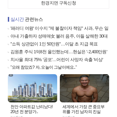
한경지면 구독신청
실시간
관련뉴스
'패러디 여왕' 이수지 "제 불찰이자 책임" 사과, 무슨 일
아내 가출하자 성매매女 불러 음주, 아들 살해한 30대
"소득 상관없이 1인 50만원"…이달 초 지급 목표
김원훈 주식 1억8천 올인했는데…현실은 '-2,400만원'
치사율 최대 75% '공포'…어린이 사망자 속출 '비상'
"오래 참았죠? 자, 오늘이 그날이에요.."
천안 아파트값 난리났다!
세계에서 가장 큰 중요부
20년 전 분양가..
위를 가진 남자의 진실
뉴스캐스트
뉴스캐스트