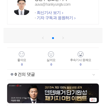
auva@hankyungtv.com
최신기사 보기
기자 구독과 응원하기
좋아요
싫어요
후속기사 원해요
0
0
0
건의 댓글
0
2
/
3