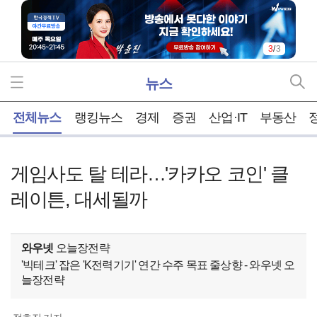
3
/
3
뉴스
홈
전체뉴스
랭킹뉴스
경제
증권
산업·IT
부동산
게임사도 탈 테라…'카카오 코인' 클
레이튼, 대세될까
와우넷
오늘장전략
'빅테크' 잡은 'K전력기기' 연간 수주 목표 줄상향 - 와우넷 오
늘장전략