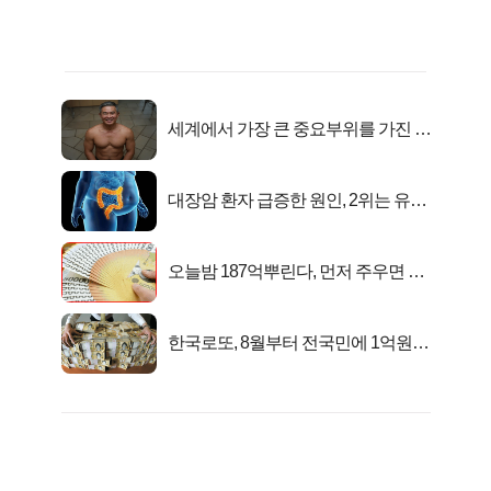
세계에서 가장 큰 중요부위를 가진 남
자의 진실
대장암 환자 급증한 원인, 2위는 유산
균 1위는OO..
오늘밤 187억뿌린다, 먼저 주우면 최
대1억..!
한국로또, 8월부터 전국민에 1억원씩
준다