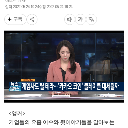
정호진 기자
2022-05-24 19:24
2022-05-24 19:24
입력
수정
구독
00:11
03:53
일반배속
<앵커>
기업들의 요즘 이슈와 뒷이야기들을 알아보는