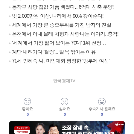
동작구 사당 집값 거품 빠졌다.. 6억대 신축 분양!
빚 2,000만원 이상, 나라에서 90% 갚아준다!
세계에서 가장 큰 중요부위를 가진 남자의 진실
온천에서 아내 몰래 처형과 사랑나눈 이야기..충격!
‘세계에서 가장 젊어 보이는 70대’ 1위 선정…
계단 내려가다 '철렁'... 발목 꺾이는 이유
71세 민혜숙 씨, 미인대회 평정한 ‘방부제 여신’
한국경제TV
좋아요
싫어요
후속기사 원해요
0
0
0