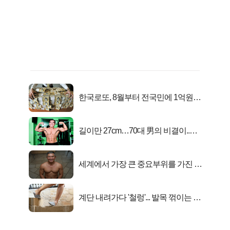
한국로또, 8월부터 전국민에 1억원씩
준다
길이만 27cm…70대 男의 비결이..충
격!
세계에서 가장 큰 중요부위를 가진 남
자의 진실
계단 내려가다 '철렁'... 발목 꺾이는 이
유