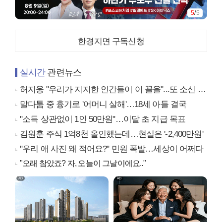
5
/
5
한경지면 구독신청
실시간
관련뉴스
허지웅 "우리가 지지한 인간들이 이 꼴을"...또 소신 발언
말다툼 중 흉기로 '어머니 살해'…18세 아들 결국
"소득 상관없이 1인 50만원"…이달 초 지급 목표
김원훈 주식 1억8천 올인했는데…현실은 '-2,400만원'
"우리 애 사진 왜 적어요?" 민원 폭발…세상이 어쩌다
"오래 참았죠? 자, 오늘이 그날이에요.."