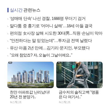
실시간
관련뉴스
'성매매 단속' 나선 경찰, 1666명 무더기 검거
말다툼 중 흉기로 '어머니 살해'…18세 아들 결국
편의점 女사장 살해 시도한 30대男...직원·손님이 막아
"안전하다는 말 믿었는데"…투자금 전액 날렸다
유산 아픔 2년 만에…김기리·문지인, 부모됐다
"오래 참았죠? 자, 오늘이 그날이에요.."
천안 아파트값 난리났다!
금수저의 솔직고백 "명품
20년 전 분양가..
은 다 여기서.."
뉴스캐스트
뉴스캐스트