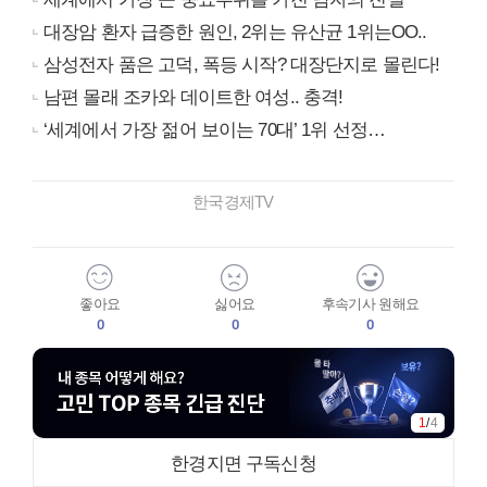
대장암 환자 급증한 원인, 2위는 유산균 1위는OO..
삼성전자 품은 고덕, 폭등 시작? 대장단지로 몰린다!
남편 몰래 조카와 데이트한 여성.. 충격!
‘세계에서 가장 젊어 보이는 70대’ 1위 선정…
한국경제TV
좋아요
싫어요
후속기사 원해요
0
0
0
1
/
4
한경지면 구독신청