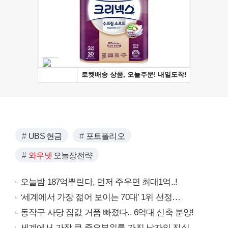
UBS 현금
포트폴리오
와우넷
오늘장전략
오늘밤 187억뿌린다, 먼저 주우면 최대1억..!
‘세계에서 가장 젊어 보이는 70대’ 1위 선정…
동작구 사당 집값 거품 빠졌다.. 6억대 신축 분양!
세계에서 가장 큰 중요부위를 가진 남자의 진실