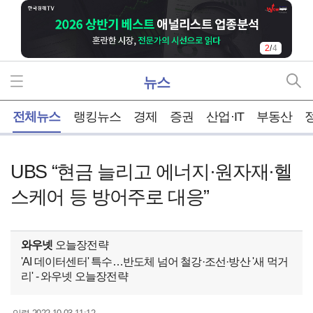
2
/
4
뉴스
홈
전체뉴스
랭킹뉴스
경제
증권
산업·IT
부동산
UBS “현금 늘리고 에너지·원자재·헬
스케어 등 방어주로 대응”
와우넷
오늘장전략
'AI 데이터센터' 특수…반도체 넘어 철강·조선·방산 '새 먹거
리' - 와우넷 오늘장전략