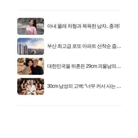
아내 몰래 처형과 목욕한 남자.. 충격!
부산 최고급 로또 아파트 선착순 줍줍
떴다!
대한민국을 뒤흔든 29cm 괴물남의
진실
30cm 남성의 고백: “너무 커서 사는 게
행복해요”